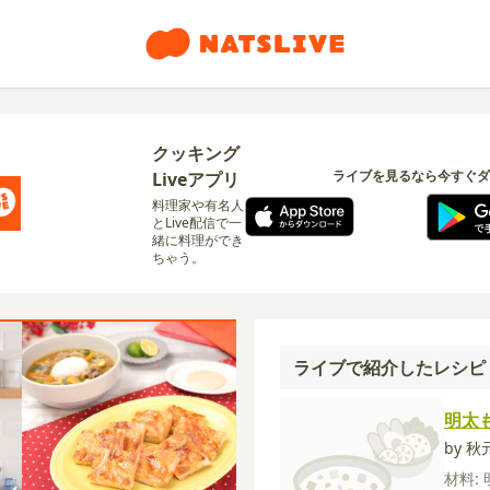
クッキング
ライブを見るなら今すぐダ
Liveアプリ
料理家や有名人
とLive配信で一
緒に料理ができ
ちゃう。
ライブで紹介したレシピ
明太
by 
材料: