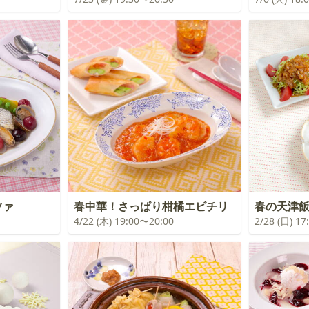
ツァ
春中華！さっぱり柑橘エビチリ
春の天津
4/22 (木) 19:00〜20:00
2/28 (日) 1