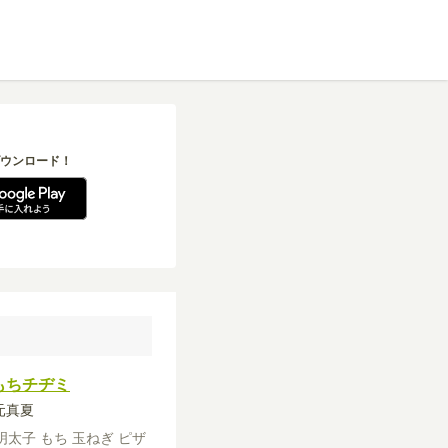
ウンロード！
もちチヂミ
秋元真夏
明太子
もち
玉ねぎ
ピザ