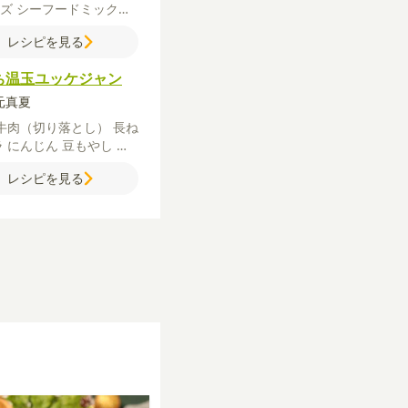
ーズ
シーフードミックス
油
【チヂミ生地】
卵
薄力
レシピを見る
栗粉
炭酸水（水でも可）
うゆ
【明太子マヨソー
ち温玉ユッケジャン
マヨネーズ
牛乳
秋元真夏
牛肉（切り落とし）
長ね
ラ
にんじん
豆もやし
し
け
すだち
卵
白いりごま
レシピを見る
酒
味噌
砂糖
ごま油
に
く（すりおろし）
一味唐
【B】
水
鶏ガラスープ
粒）
焼肉のたれ
【ラー
ごま油
サラダ油
一味唐辛