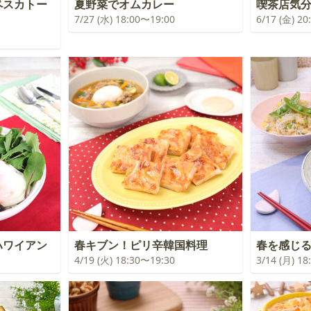
ペスカトー
夏野菜でオムカレー
喫茶店気
7/27 (水) 18:00〜19:00
6/17 (金) 2
ハワイアン
春キブン！ピリ辛韓国料理
春を感じ
4/19 (火) 18:30〜19:30
3/14 (月) 1