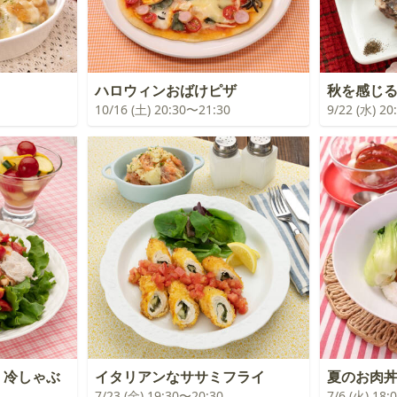
ハロウィンおばけピザ
秋を感じ
10/16 (土) 20:30〜21:30
9/22 (水) 2
！冷しゃぶ
イタリアンなササミフライ
夏のお肉
7/23 (金) 19:30〜20:30
7/6 (火) 18