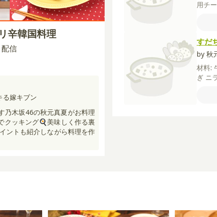
用チ
ごま
粉
片
ピリ辛韓国料理
しょ
すだ
ス】
30 配信
by 
材料:
ぎ
ニ
いた
【A】
キる嫁キブン
んに
指す乃木坂46の秋元真夏がお料理
辛子
”でクッキング🍳美味しく作る裏
（顆
イントも紹介しながら料理を作
油】
子