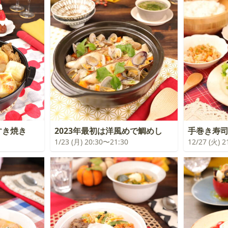
すき焼き
2023年最初は洋風めで鯛めし
手巻き寿
1/23 (月) 20:30〜21:30
12/27 (火) 