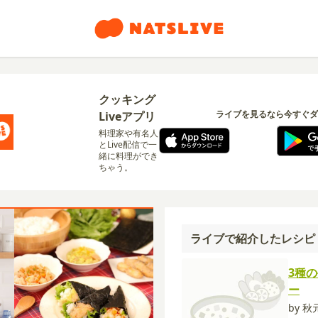
クッキング
ライブを見るなら今すぐダ
Liveアプリ
料理家や有名人
とLive配信で一
緒に料理ができ
ちゃう。
ライブで紹介したレシピ
3種
ー
by 