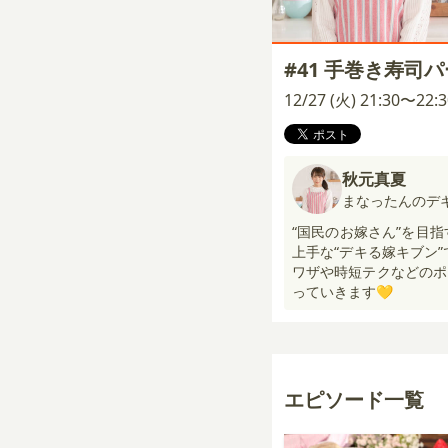
#41 手巻き寿司
12/27 (火) 21:30〜22
秋元真夏
まなったんのデ
“国民のお嫁さん”を目
上手な“デキる嫁キブン
ワザや時短テクなどのポ
っていきます💛
エピソード一覧