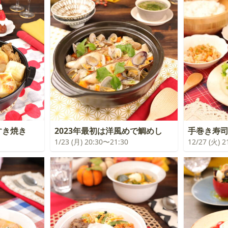
すき焼き
2023年最初は洋風めで鯛めし
手巻き寿
1/23 (月) 20:30〜21:30
12/27 (火) 