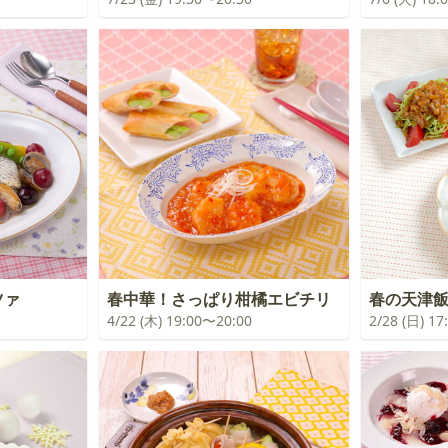
ツァ
春中華！さっぱり柑橘エビチリ
春の天津
4/22 (木) 19:00〜20:00
2/28 (日) 1