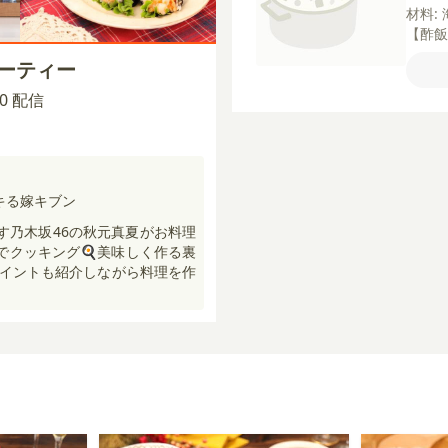
材料:
【酢
【胡桃
パーティー
】
む
パセ
:30 配信
オリ
粗び
カドサ
サー
【タ
キる嫁キブン
塩
粗
指す乃木坂46の秋元真夏がお料理
ター
”でクッキング🍳美味しく作る裏
イントも紹介しながら料理を作