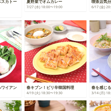
ペスカトー
夏野菜でオムカレー
喫茶店気
7/27 (水) 18:00〜19:00
6/17 (金) 2
ハワイアン
春キブン！ピリ辛韓国料理
春を感じ
4/19 (火) 18:30〜19:30
3/14 (月) 1