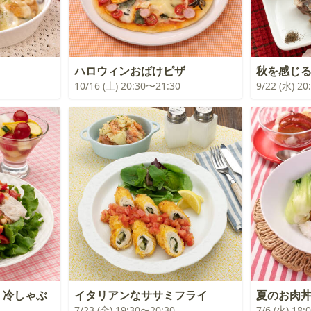
ハロウィンおばけピザ
秋を感じ
10/16 (土) 20:30〜21:30
9/22 (水) 2
！冷しゃぶ
イタリアンなササミフライ
夏のお肉
7/23 (金) 19:30〜20:30
7/6 (火) 18