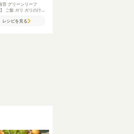
海苔
グリーンリーフ
飯】
ご飯
ガリ
ガリの汁
ガーリックシュリンプ
レシピを見る
き海老
くるみ
にんにく
リ（みじん切り）
【A】
ーブオイル
レモン果汁
塩
き黒こしょう
【柚子アボ
ーモン 】
柚子
アボカド
モン（刺身用）
しょうゆ
ラの味噌ムニエル】
タラ
びき黒こしょう
薄力粉
バ
【B】
味噌
酒
みりん