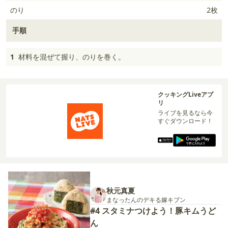
のり
2枚
手順
1
材料を混ぜて握り、のりを巻く。
クッキングLiveアプ
リ
ライブを見るなら今
すぐダウンロード！
秋元真夏
まなったんのデキる嫁キブン
#4 スタミナつけよう！豚キムうど
ん