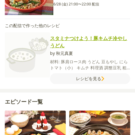
6/28 (金) 21:00〜22:00 配信
この配信で作った他のレシピ
スタミナつけよう！豚キムチ冷やし
うどん
by 秋元真夏
材料:
豚肩ロース肉
うどん
豆もやし
にら
トマト（小）
キムチ
料理酒
調整豆乳
粗
びき黒こしょう
いり白ごま
【A】
ごま油
レシピを見る
しょうが（チューブ）
豆板醤
【B】
鶏が
らスープの素
オイスターソース
砂糖
酢
【C】
水
塩
エピソード一覧