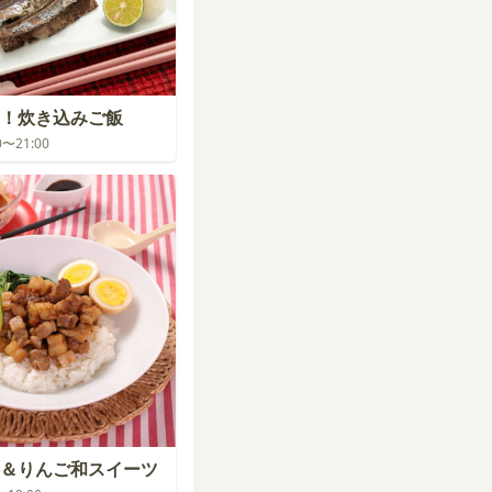
！炊き込みご飯
00〜21:00
＆りんご和スイーツ