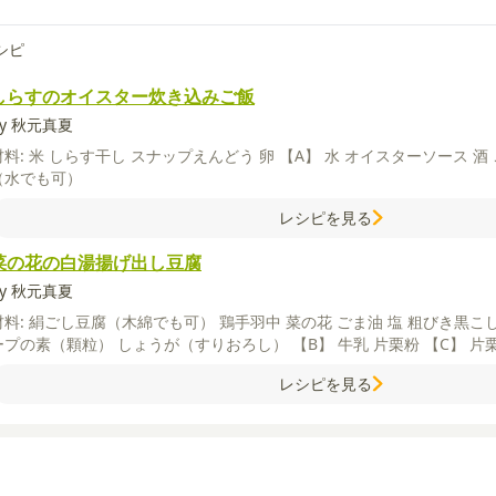
シピ
しらすのオイスター炊き込みご飯
by 秋元真夏
材料:
米
しらす干し
スナップえんどう
卵
【A】
水
オイスターソース
酒
（水でも可）
レシピを見る
菜の花の白湯揚げ出し豆腐
by 秋元真夏
材料:
絹ごし豆腐（木綿でも可）
鶏手羽中
菜の花
ごま油
塩
粗びき黒こ
ープの素（顆粒）
しょうが（すりおろし）
【B】
牛乳
片栗粉
【C】
片
レシピを見る