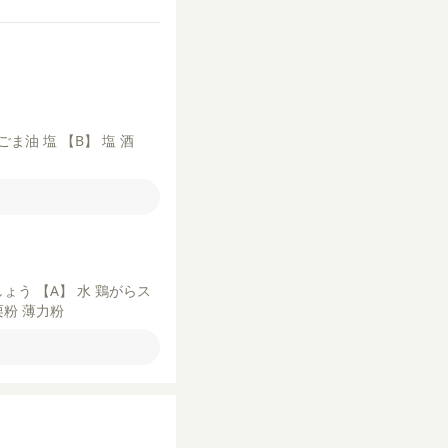
ごま油
塩
【B】
塩
酒
しょう
【A】
水
鶏がらス
栗粉
薄力粉