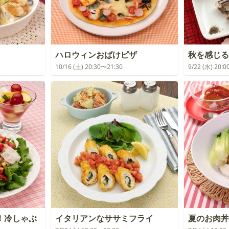
ハロウィンおばけピザ
秋を感じる
10/16 (土) 20:30〜21:30
9/22 (水) 20:
！冷しゃぶ
イタリアンなササミフライ
夏のお肉丼