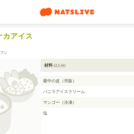
ナカアイス
ブン
材料
(2人分)
最中の皮（市販）
バニラアイスクリーム
マンゴー（冷凍）
塩