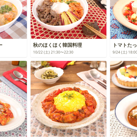
ー
秋のほくほく韓国料理
トマトたっ
10/22 (土) 21:30〜22:30
9/24 (土) 18: