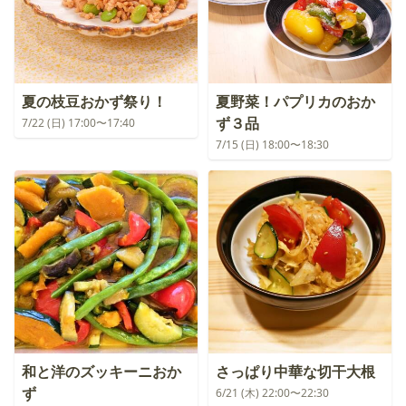
夏の枝豆おかず祭り！
夏野菜！パプリカのおか
ず３品
7/22 (日) 17:00〜17:40
7/15 (日) 18:00〜18:30
和と洋のズッキーニおか
さっぱり中華な切干大根
ず
6/21 (木) 22:00〜22:30