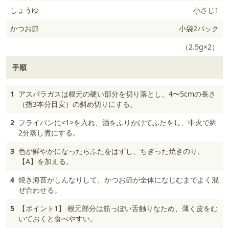
しょうゆ
小さじ1
かつお節
小袋2パック
（2.5g×2）
手順
1
アスパラガスは根元の硬い部分を切り落とし、4〜5cmの長さ
（指3本分目安）の斜め切りにする。
2
フライパンに<1>を入れ、酒をふりかけてふたをし、中火で約
2分蒸し煮にする。
3
色が鮮やかになったらふたをはずし、ちぎった焼きのり、
【A】を加える。
4
焼き海苔がしんなりして、かつお節が全体になじむまでよく混
ぜ合わせる。
5
【ポイント1】 根元部分は筋っぽい舌触りなため、薄く皮をむ
いておくと食べやすい。