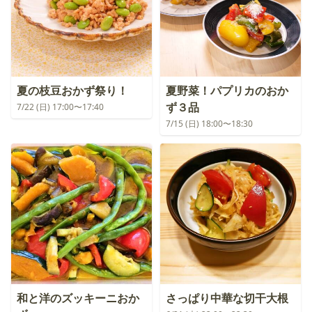
夏の枝豆おかず祭り！
夏野菜！パプリカのおか
ず３品
7/22 (日) 17:00〜17:40
7/15 (日) 18:00〜18:30
和と洋のズッキーニおか
さっぱり中華な切干大根