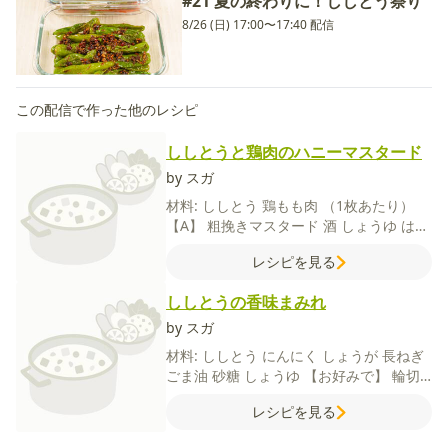
#21 夏の終わりに！ししとう祭り
8/26 (日) 17:00〜17:40 配信
この配信で作った他のレシピ
ししとうと鶏肉のハニーマスタード
by スガ
材料:
ししとう
鶏もも肉
（1枚あたり）
【A】
粗挽きマスタード
酒
しょうゆ
はち
みつ
レシピを見る
ししとうの香味まみれ
by スガ
材料:
ししとう
にんにく
しょうが
長ねぎ
ごま油
砂糖
しょうゆ
【お好みで】
輪切
り赤唐辛子
レシピを見る