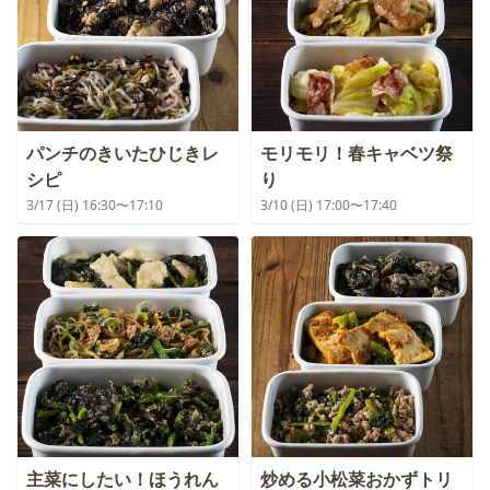
パンチのきいたひじきレ
モリモリ！春キャベツ祭
シピ
り
3/17 (日) 16:30〜17:10
3/10 (日) 17:00〜17:40
主菜にしたい！ほうれん
炒める小松菜おかずトリ