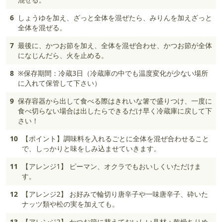
6
しょうゆを加え、ざっと全体を混ぜたら、みりんを加えざっと
全体を混ぜる。
7
最後に、かつお節を加え、全体を混ぜ合わせ、かつお節が全体
になじんだら、火を止める。
8
※保存期間：冷蔵3日（冷蔵庫の中でも温度変化が少ない場所
に入れて保管して下さい）
9
保存容器から出して食べる際はきれいな箸で盛りつけ、一度に
食べ切らない場合は出したらできるだけ早く冷蔵庫に戻して下
さい！
10
【ポイント】調味料を入れるごとに全体を混ぜ合わせること
で、しっかりと味をしみ込ませていきます。
11
【アレンジ1】 ピーマン、オクラでもおいしくいただけま
す。
12
【アレンジ2】 お好みで輪切り唐辛子や一味唐辛子、砕いた
ナッツ類や松の実を加えても。
13
【アレンジ2】 かつお節に替えておいしい具材：乾燥ちりめ