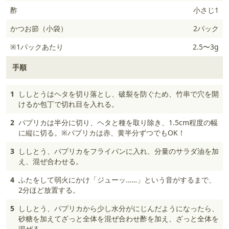
酢
小さじ1
かつお節（小袋）
2パック
※1パックあたり
2.5〜3g
手順
1
ししとうはヘタを切り落とし、破裂を防ぐため、竹串で穴を開
けるか包丁で切れ目を入れる。
2
パプリカは半分に切り、ヘタと種を取り除き、1.5cm程度の幅
に縦に切る。※パプリカは赤、黄半分ずつでもOK！
3
ししとう、パプリカをフライパンに入れ、分量のサラダ油を加
え、混ぜ合わせる。
4
ふたをして弱火にかけ「ジューッ……」という音がするまで、
2分ほど放置する。
5
ししとう、パプリカから少し水分がにじんだようになったら、
砂糖を加えてざっと全体を混ぜ合わせ酢を加え、ざっと全体を
混ぜる。