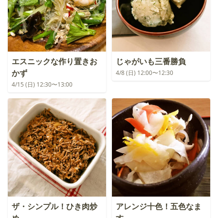
エスニックな作り置きお
じゃがいも三番勝負
かず
4/8 (日) 12:00〜12:30
4/15 (日) 12:30〜13:00
ザ・シンプル！ひき肉炒
アレンジ十色！五色なま