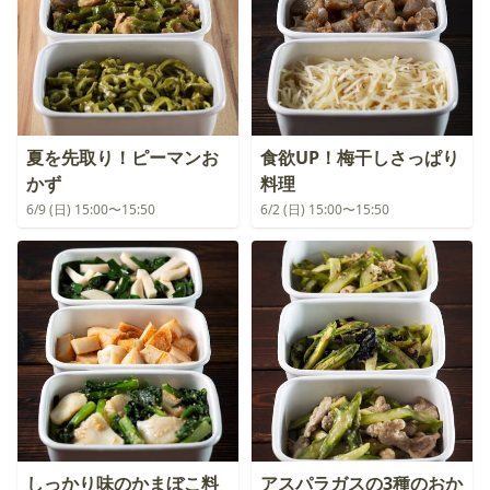
夏を先取り！ピーマンお
食欲UP！梅干しさっぱり
かず
料理
6/9 (日) 15:00〜15:50
6/2 (日) 15:00〜15:50
しっかり味のかまぼこ料
アスパラガスの3種のおか