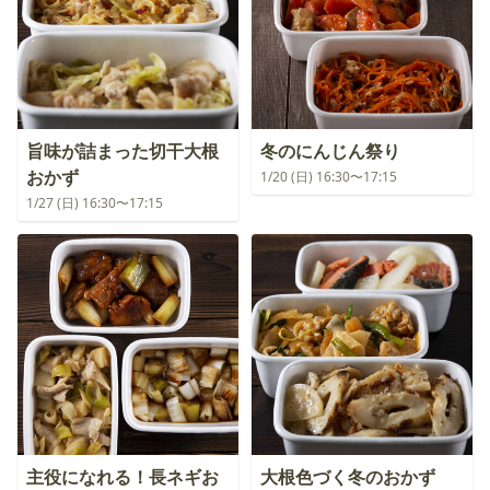
旨味が詰まった切干大根
冬のにんじん祭り
おかず
1/20 (日) 16:30〜17:15
1/27 (日) 16:30〜17:15
主役になれる！長ネギお
大根色づく冬のおかず