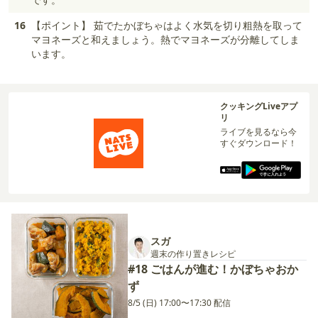
16
【ポイント】 茹でたかぼちゃはよく水気を切り粗熱を取って
マヨネーズと和えましょう。熱でマヨネーズが分離してしま
います。
クッキングLiveアプ
リ
ライブを見るなら今
すぐダウンロード！
スガ
週末の作り置きレシピ
#18 ごはんが進む！かぼちゃおか
ず
8/5 (日) 17:00〜17:30 配信