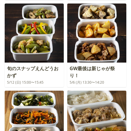
旬のスナップえんどうお
GW最後は新じゃが祭
かず
り！
5/12 (日) 15:00〜15:45
5/6 (月) 13:30〜14:20