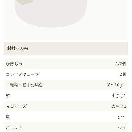
材料
(4人分)
かぼちゃ
1/2個
コンソメキューブ
2個
（顆粒・粉末の場合）
（8〜10g）
酢
小さじ1
マヨネーズ
大さじ2
塩
少々
こしょう
少々