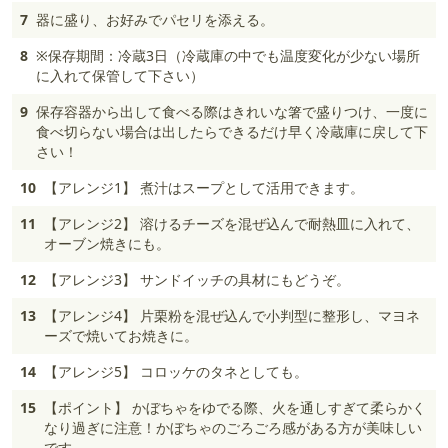
7
器に盛り、お好みでパセリを添える。
8
※保存期間：冷蔵3日（冷蔵庫の中でも温度変化が少ない場所
に入れて保管して下さい）
9
保存容器から出して食べる際はきれいな箸で盛りつけ、一度に
食べ切らない場合は出したらできるだけ早く冷蔵庫に戻して下
さい！
10
【アレンジ1】 煮汁はスープとして活用できます。
11
【アレンジ2】 溶けるチーズを混ぜ込んで耐熱皿に入れて、
オーブン焼きにも。
12
【アレンジ3】 サンドイッチの具材にもどうぞ。
13
【アレンジ4】 片栗粉を混ぜ込んで小判型に整形し、マヨネ
ーズで焼いてお焼きに。
14
【アレンジ5】 コロッケのタネとしても。
15
【ポイント】 かぼちゃをゆでる際、火を通しすぎて柔らかく
なり過ぎに注意！かぼちゃのごろごろ感がある方が美味しい
です。