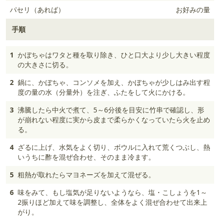
パセリ（あれば）
お好みの量
手順
1
かぼちゃはワタと種を取り除き、ひと口大より少し大きい程度
の大きさに切る。
2
鍋に、かぼちゃ、コンソメを加え、かぼちゃが少しはみ出す程
度の量の水（分量外）を注ぎ、ふたをして火にかける。
3
沸騰したら中火で煮て、5～6分後を目安に竹串で確認し、形
が崩れない程度に実から皮まで柔らかくなっていたら火を止め
る。
4
ざるに上げ、水気をよく切り、ボウルに入れて荒くつぶし、熱
いうちに酢を混ぜ合わせ、そのまま冷ます。
5
粗熱が取れたらマヨネーズを加えて混ぜる。
6
味をみて、もし塩気が足りないようなら、塩・こしょうを1～
2振りほど加えて味を調整し、全体をよく混ぜ合わせて出来上
がり。