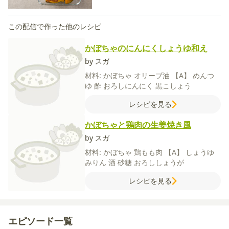
この配信で作った他のレシピ
かぼちゃのにんにくしょうゆ和え
by スガ
材料:
かぼちゃ
オリーブ油
【A】
めんつ
ゆ
酢
おろしにんにく
黒こしょう
レシピを見る
かぼちゃと鶏肉の生姜焼き風
by スガ
材料:
かぼちゃ
鶏もも肉
【A】
しょうゆ
みりん
酒
砂糖
おろししょうが
レシピを見る
エピソード一覧