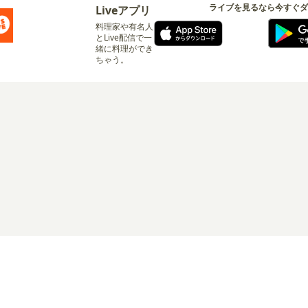
ライブを見るなら今すぐダ
Liveアプリ
料理家や有名人
とLive配信で一
緒に料理ができ
ちゃう。
ログイン
リシー
サービス利用規約
有料サービス利用規約
特定商取