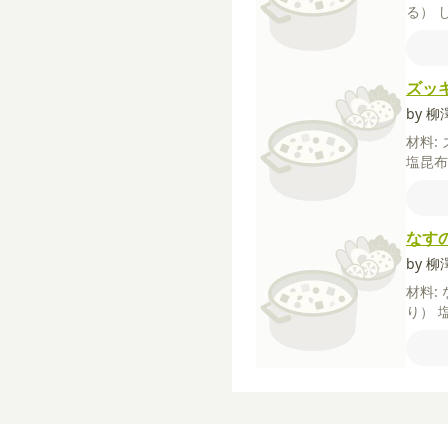
る）
房に
ょう
ズッ
by 
材料:
塩昆
なす
by 
材料:
り）
ごま油