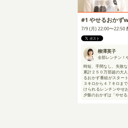
#1 やせるおかずw
7/9 (月) 22:00〜22:5
柳澤英子
全部レンチン！
時短、手間なし、失敗な
累計２５０万部超の大人
るおかず番組がスタート
３キロから４７キロまで
けられるレンチンやせお
夕飯のおかずは「やせる