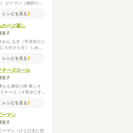
り）
ピーマン（細切り）
コンソメ
塩
こしょう
オリ
レシピを見る
オイル
酢
らのベジ蒸し
柳澤英子
さわら
なす（半月切りに
水に５分さらす）
しめじ
きを取り小房に分け
レシピを見る
塩
こしょう
ごま油
■A
梅
（種を取りたたく）
しょ
そチーズロール
酒
柳澤英子
豚もも薄切り肉
青じそ
スチーズ（４等分にす
塩
こしょう
レシピを見る
ピーマン
柳澤英子
ピーマン（ひと口大に切