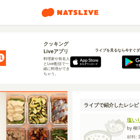
クッキング
ライブを見るなら今すぐダ
Liveアプリ
料理家や有名人
とLive配信で一
緒に料理ができ
ちゃう。
ライブで紹介したレシピ
塩い
by 
材料: