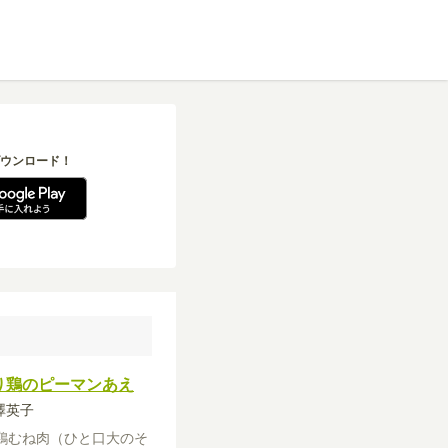
ウンロード！
り鶏のピーマンあえ
柳澤英子
鶏むね肉（ひと口大のそ