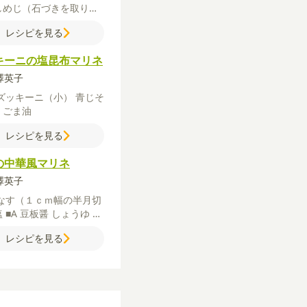
しめじ（石づきを取り小
分ける）
顆粒和風だし
し
レシピを見る
ゆ
オリーブオイル
キーニの塩昆布マリネ
柳澤英子
ズッキーニ（小）
青じそ
布
ごま油
レシピを見る
の中華風マリネ
柳澤英子
なす（１ｃｍ幅の半月切
塩
■A
豆板醤
しょうゆ
酢
レシピを見る