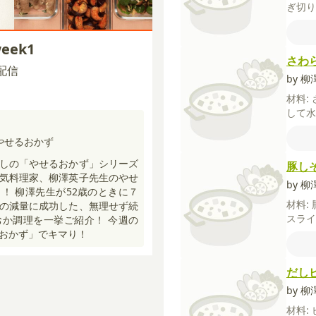
ぎ切
顆粒
ーブ
eek1
さわ
0 配信
by 
材料:
して
（石づ
る）
やせるおかず
干し
しの「やせるおかず」シリーズ
豚し
うゆ
気料理家、柳澤英子先生のやせ
by 
！ 柳澤先生が52歳のときに７
材料:
の減量に成功した、無理せず続
スライ
か調理を一挙ご紹介！ 今週の
る）
おかず」でキマり！
だし
by 
材料: