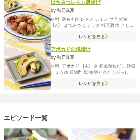
はちみつレモン唐揚げ
by 秋元真夏
材料:
鶏もも肉
レタス
レモン
サラダ油
【A】
はちみつ
しょうゆ
料理酒
塩
こしょ
う
【B】
片栗粉
薄力粉
レシピを見る
アボカドの浅漬け
by 秋元真夏
材料:
アボカド
【A】
水
和風顆粒だし
砂糖
しょうゆ
穀物酢
塩
輪切り赤とうがらし
レシピを見る
エピソード一覧