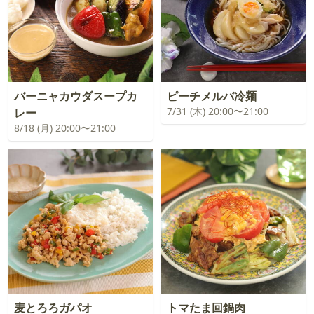
バーニャカウダスープカ
ピーチメルバ冷麺
7/31 (木) 20:00〜21:00
レー
8/18 (月) 20:00〜21:00
麦とろろガパオ
トマたま回鍋肉