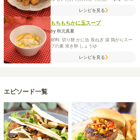
がらスープの素
しょうゆ
砂糖
酒
片栗粉
サ
レシピを見る
ラダ油
【B】
水
薄力粉
もちもちかに玉スープ
by 秋元真夏
材料:
切り餅
かに缶
長ねぎ
湯
鶏がらスー
プの素
溶き卵
しょうゆ
レシピを見る
エピソード一覧