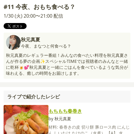
#11 今夜、おもち食べる？
1/30 (火) 20:00〜21:00 配信
秋元真夏
今夜、まなつと何食べる？
秋元真夏のレギュラー番組！みんなの食べたい料理を秋元真夏さ
んが作る夢の企画✨スペシャルTIMEでは視聴者のみんなと一緒
に乾杯🍺💕秋元真夏と一緒にごはんを食べているような気分が
味わえる、癒しの時間をお届けします。
ライブで紹介したレシピ
もちもち春巻き
by 秋元真夏
材料:
春巻きの皮
切り餅
豚ロース肉
にんじ
ん
しいたけ
たけのこ（水煮）
【A】
水
鶏