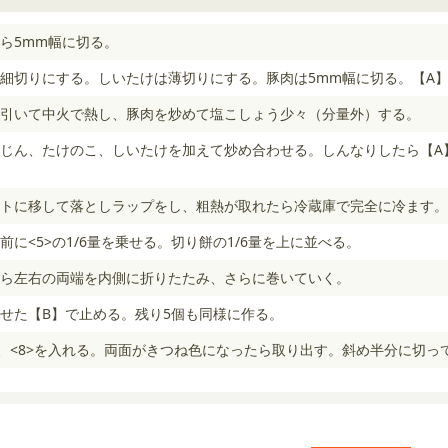
ら5mm幅に切る。
細切りにする。しいたけは薄切りにする。豚肉は5mm幅に切る。【A
引いて中火で熱し、豚肉を炒めて塩こしょう少々（分量外）する。
じん、たけのこ、しいたけを加えて炒め合わせる。しんなりしたら【A
トに移して落としラップをし、粗熱が取れたら冷蔵庫で完全に冷ます。
に<5>の1/6量を乗せる。切り餅の1/6量を上に並べる。
ら左右の両端を内側に折りたたみ、さらに巻いていく。
せた【B】で止める。残り5個も同様に作る。
し、<8>を入れる。両面がきつね色になったら取り出す。斜め半分に切っ