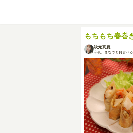
もちもち春巻
秋元真夏
今夜、まなつと何食べる