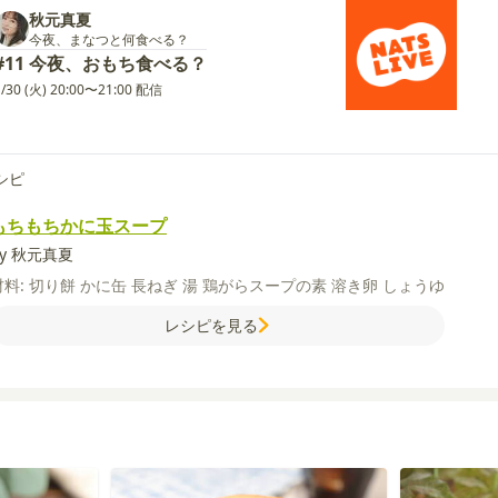
秋元真夏
今夜、まなつと何食べる？
#11 今夜、おもち食べる？
1/30 (火) 20:00〜21:00 配信
シピ
もちもちかに玉スープ
by 秋元真夏
材料:
切り餅
かに缶
長ねぎ
湯
鶏がらスープの素
溶き卵
しょうゆ
レシピを見る