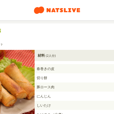
き
？
材料
(2人分)
春巻きの皮
切り餅
豚ロース肉
にんじん
しいたけ