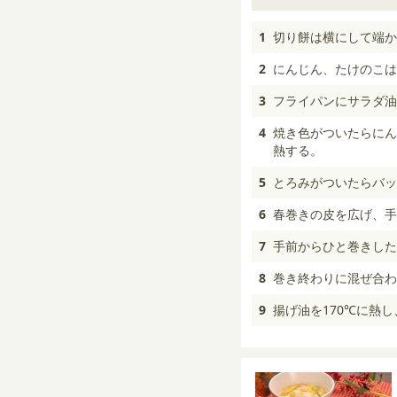
1
切り餅は横にして端か
2
にんじん、たけのこは
3
フライパンにサラダ油
4
焼き色がついたらにん
熱する。
5
とろみがついたらバッ
6
春巻きの皮を広げ、手前
7
手前からひと巻きした
8
巻き終わりに混ぜ合わ
9
揚げ油を170℃に熱