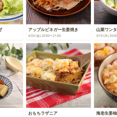
げ
アップルビネガー生姜焼き
山菜ワンタ
4/24 (金) 20:00〜21:00
3/19 (木) 20:
おもちラザニア
海老生姜柚