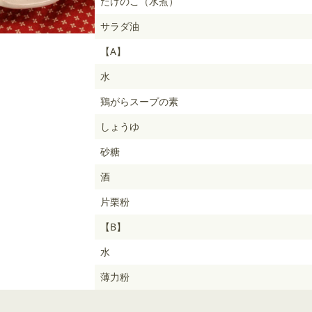
たけのこ（水煮）
サラダ油
【A】
水
鶏がらスープの素
しょうゆ
砂糖
酒
片栗粉
【B】
水
薄力粉