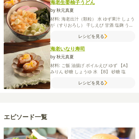
海老生姜柚子うどん
by 秋元真夏
材料:
海老出汁（顆粒）
水
ゆず果汁
しょう
が（すりおろし）
干しえび
甘酒
塩麹
うど
ん
長ねぎ
かまぼこ
【海老生姜柚子出汁】
レシピを見る
【海老かき揚げ】
むきえび
長ねぎ
薄力粉
塩
【A】
片栗粉
薄力粉
冷水
サラダ油
わか
海老いなり寿司
め
by 秋元真夏
材料:
ご飯
油揚げ
ボイルえび
ゆず
【A】
みりん
砂糖
しょうゆ
水
【B】
砂糖
塩
レシピを見る
エピソード一覧