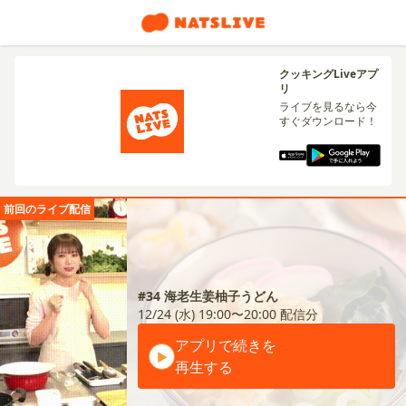
クッキングLiveアプ
リ
ライブを見るなら今
すぐダウンロード！
前回のライブ配信
#34 海老生姜柚子うどん
12/24 (水) 19:00〜20:00
配信分
アプリで続きを
再生する