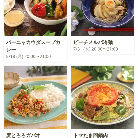
バーニャカウダスープカ
ピーチメルバ冷麺
7/31 (木) 20:00〜21:00
レー
8/18 (月) 20:00〜21:00
麦とろろガパオ
トマたま回鍋肉