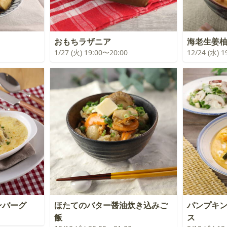
おもちラザニア
海老生姜
1/27 (火) 19:00〜20:00
12/24 (水) 
ンバーグ
ほたてのバター醤油炊き込みご
パンプキ
飯
ス