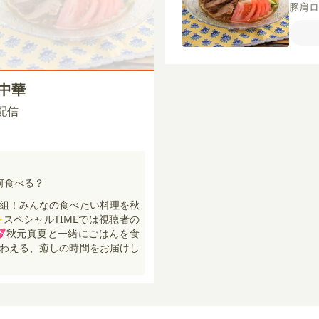
豚肩
ゅう
酒
塩
酒
に
ょう
ーつ
ー中華
カレ
う
サ
0 配信
何食べる？
組！みんなの食べたい料理を秋
スペシャルTIMEでは視聴者の
💕秋元真夏と一緒にごはんを食
わえる、癒しの時間をお届けし