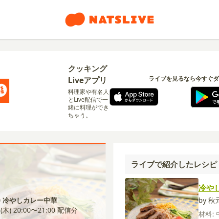
クッキング
ライブを見るなら今すぐダ
Liveアプリ
料理家や有名人
とLive配信で一
緒に料理ができ
ちゃう。
ライブで紹介したレシピ
冷や
0 冷やしカレー中華
by 
 (木) 20:00〜21:00
配信分
材料: