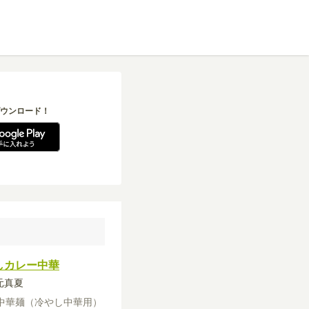
ウンロード！
しカレー中華
秋元真夏
中華麺（冷やし中華用）