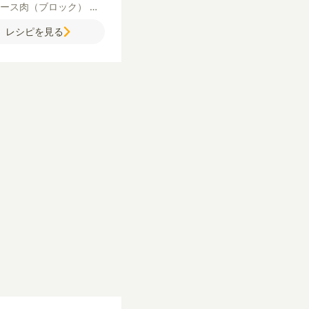
ロース肉（ブロック）
き
り
トマト
卵
【A】
砂糖
レシピを見る
【B】
しょうゆ
みりん
んにく（すりおろし）
し
が（すりおろし）
【カレ
ゆ】
めんつゆ（2倍濃縮）
ー粉
水
塩
粗びき黒こしょ
ラダ油