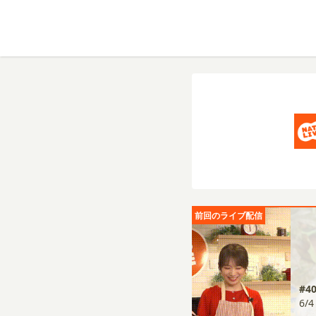
前回のライブ配信
#4
6/4