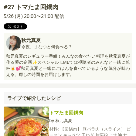
#27 トマたま回鍋肉
5/26 (月) 20:00〜21:00 配信
秋元真夏
今夜、まなつと何食べる？
秋元真夏のレギュラー番組！みんなの食べたい料理を秋元真夏が
作る夢の企画✨スペシャルTIMEでは視聴者のみんなと一緒に乾
杯🍺💕秋元真夏と一緒にごはんを食べているような気分が味わ
える、癒しの時間をお届けします。
ライブで紹介したレシピ
トマたま回鍋肉
by 秋元真夏
材料:
【回鍋肉】
豚バラ肉（スライス）
ピ
ーマン
キャベツ
玉ねぎ
片栗粉
ごま油
サラ