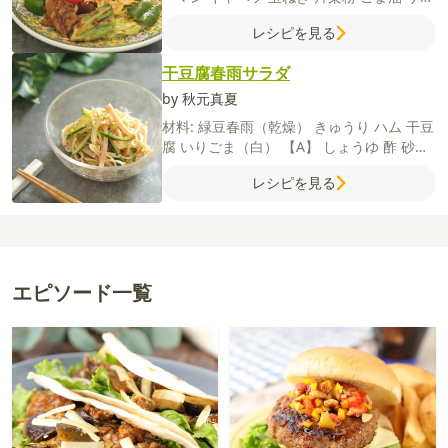
ダ油
【A】
甜麺醤
酒
しょうゆ
オイスター
レシピを見る
ソース
鶏がらスープの素
にんにく（すりお
ろし）
しょうが（すりおろし）
【トマた
干豆腐春雨サラダ
ま】
トマト
卵
牛乳
ごま油
塩
糸切り唐辛
子
塩
粗びき黒こしょう
by 秋元真夏
材料:
緑豆春雨（乾燥）
きゅうり
ハム
干豆
腐
いりごま（白）
【A】
しょうゆ
酢
砂糖
ごま油
レシピを見る
エピソード一覧