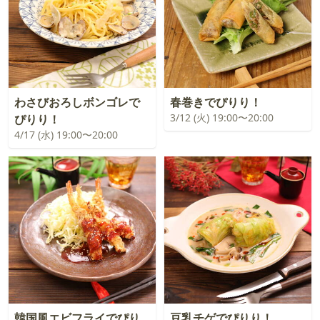
わさびおろしボンゴレで
春巻きでぴりり！
3/12 (火) 19:00〜20:00
ぴりり！
4/17 (水) 19:00〜20:00
韓国風エビフライでぴり
豆乳チゲでぴりり！