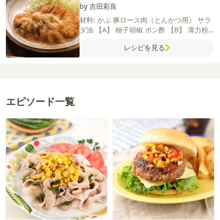
by 吉田彩良
材料:
かぶ
豚ロース肉（とんかつ用）
サラ
ダ油
【A】
柚子胡椒
ポン酢
【B】
薄力粉
溶き卵
パン粉
塩
粗びき黒こしょう
キャベ
レシピを見る
ツ
エピソード一覧