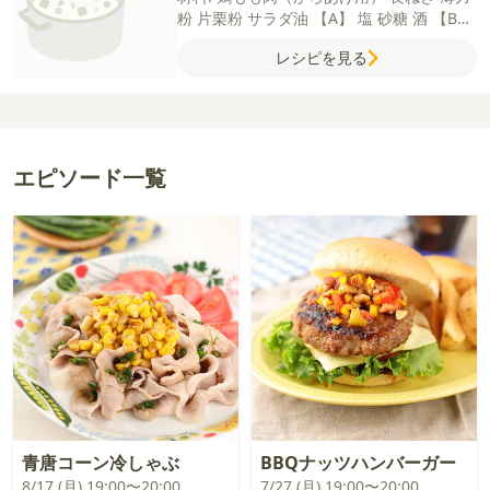
粉
片栗粉
サラダ油
【A】
塩
砂糖
酒
【B】
鶏がらスープの素
みりん
酒
粗びき黒こし
レシピを見る
ょう
【C】
しょうが（すりおろし）
にんに
く（すりおろし）
白すりごま
ラー油
山椒
エピソード一覧
青唐コーン冷しゃぶ
BBQナッツハンバーガー
8/17 (月) 19:00〜20:00
7/27 (月) 19:00〜20:00