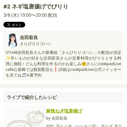
#2 ネギ塩唐揚げでぴりり
3/8 (水) 19:00〜20:00 配信
吉田彩良
さらぴりりゴハン
STU48吉田彩良さんの新番組「さらぴりりゴハン」の配信が決定
✨辛いものが好きな吉田彩良さんが定番料理がぴりりとする料
理に挑戦！どんな料理を作るのかお楽しみ🤗さらにcookpadLive
cafe心斎橋では観覧配信も❗️詳細はcookpadLive公式ツイッター
を見てね🎵※要予約
ライブで紹介したレシピ
麻辣ねぎ塩唐揚げ
by 吉田彩良
材料:
鶏もも肉（からあげ用）
長ねぎ
薄力