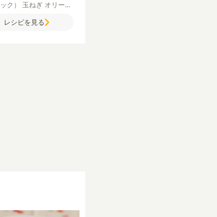
ロック）
玉ねぎ
オリーブ
ル
にんにく
カットトマト
レシピを見る
コンソメ（顆粒）
砂糖
用チーズ
タバスコ
塩
こし
乾燥パセリ