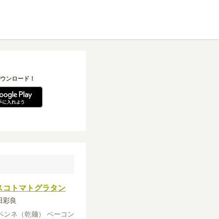
ウンロード！
スコトマトグラタン
吉田彩良
ペンネ（乾麺）
ベーコン