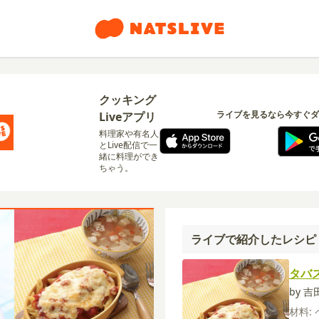
クッキング
ライブを見るなら今すぐダ
Liveアプリ
料理家や有名人
とLive配信で一
緒に料理ができ
ちゃう。
ライブで紹介したレシピ
タバ
by 
材料: