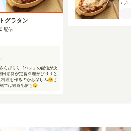
（ブ
オイ
缶
水
マトグラタン
ピザ
ょう
:00 配信
ン
組「さらぴりりゴハン」の配信が決
吉田彩良が定番料理がぴりりと
料理を作るのかお楽しみ🤗さ
 心斎橋では観覧配信も😊