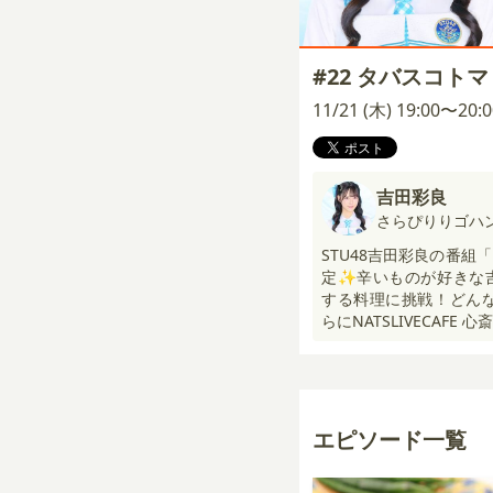
#22 タバスコト
11/21 (木) 19:00〜20
吉田彩良
さらぴりりゴハ
STU48吉田彩良の番
定✨辛いものが好きな
する料理に挑戦！どんな
らにNATSLIVECAFE
エピソード一覧