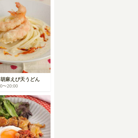
ク胡麻えび天うどん
:00〜20:00