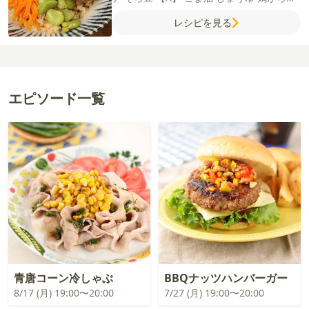
ープの素
にんにく（すりおろし）
塩
【B】
レシピを見る
ごま油
しょうゆ
鶏がらスープの素
塩
【C】
ご飯
高菜
温泉卵
白ごま
エピソード一覧
青唐コーン冷しゃぶ
BBQナッツハンバーガー
8/17 (月) 19:00〜20:00
7/27 (月) 19:00〜20:00