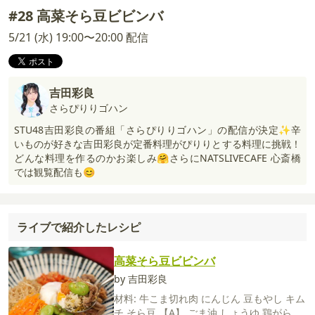
#28 高菜そら豆ビビンバ
5/21 (水) 19:00〜20:00 配信
吉田彩良
さらぴりりゴハン
STU48吉田彩良の番組「さらぴりりゴハン」の配信が決定✨辛
いものが好きな吉田彩良が定番料理がぴりりとする料理に挑戦！
どんな料理を作るのかお楽しみ🤗さらにNATSLIVECAFE 心斎橋
では観覧配信も😊
ライブで紹介したレシピ
高菜そら豆ビビンバ
by 吉田彩良
材料:
牛こま切れ肉
にんじん
豆もやし
キム
チ
そら豆
【A】
ごま油
しょうゆ
鶏がらス