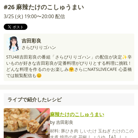
#26 麻辣たけのこしゅうまい
3/25 (火) 19:00〜20:00 配信
吉田彩良
さらぴりりゴハン
STU48吉田彩良の番組「さらぴりりゴハン」の配信が決定✨辛
いものが好きな吉田彩良が定番料理がぴりりとする料理に挑戦！
どんな料理を作るのかお楽しみ🤗さらにNATSLIVECAFE 心斎橋
では観覧配信も😊
ライブで紹介したレシピ
麻辣たけのこしゅうまい
by 吉田彩良
材料:
豚ひき肉
しいたけ
玉ねぎ
たけのこの
水煮
焼売の皮
花椒
しょうゆ
【A】
しょう