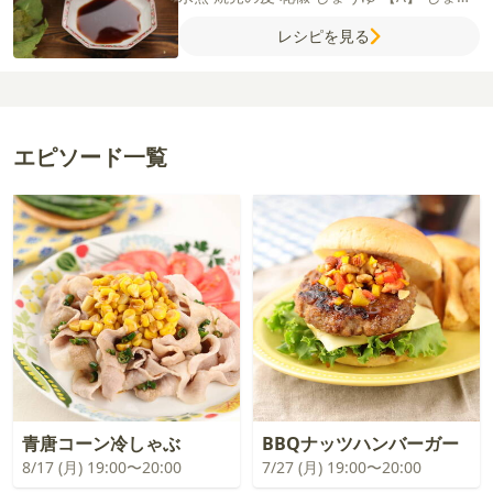
が（すりおろし）
にんにく（すりおろし）
レシピを見る
鶏がらスープの素
麻辣醤
酒
片栗粉
ごま油
エピソード一覧
青唐コーン冷しゃぶ
BBQナッツハンバーガー
8/17 (月) 19:00〜20:00
7/27 (月) 19:00〜20:00