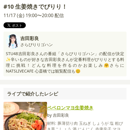
#10 生姜焼きでぴりり！
11/17 (金) 19:00〜20:00 配信
吉田彩良
さらぴりりゴハン
STU48吉田彩良さんの番組「さらぴりりゴハン」の配信が決定
✨辛いものが好きな吉田彩良さんが定番料理がぴりりとする料
理に挑戦！どんな料理を作るのかお楽しみ🤗さらに
NATSLIVECAFE 心斎橋では観覧配信も😊
ライブで紹介したレシピ
ペペロンマヨ生姜焼き
by 吉田彩良
材料:
豚薄切り肉
玉ねぎ
しょうが
塩
粗び
き黒こしょう
酒
にんにく
赤唐辛子
マヨネ