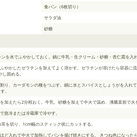
食パン（6枚切り）
サラダ油
砂糖
チンを水でふやかしておく。鍋に牛乳・生クリーム・砂糖・杏仁霜を入
ふやかしたゼラチンを加えてよく溶かす。ゼラチンが溶けたら容器に流
やし固める。
割り、カーダモンの種をつぶす。鍋に水とスパイスとしょうがを入れて
出す。
を加えたら2分程おく。牛乳、砂糖を加えて中火で温め、沸騰直前で火
で急冷または冷蔵庫で冷やす。
の耳を切り、1cm幅のスティック状にカットする。
mほど入れて中火で加熱してパンを揚げ焼きにする。 きつね色になった