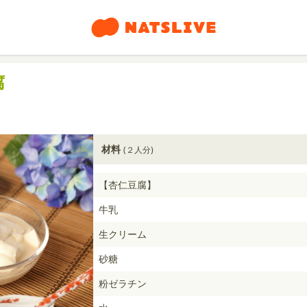
腐
材料
(２人分)
【杏仁豆腐】
牛乳
生クリーム
砂糖
粉ゼラチン