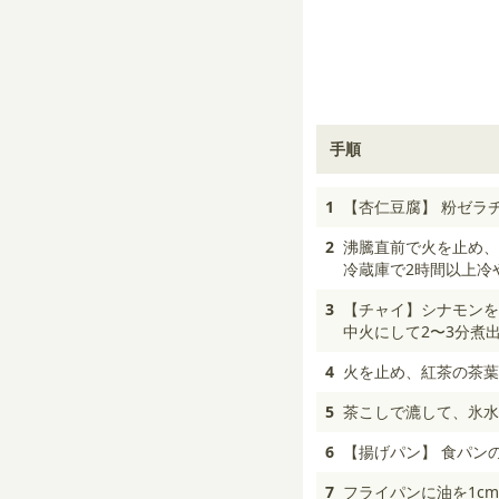
手順
1
【杏仁豆腐】 粉ゼラ
2
沸騰直前で火を止め、
冷蔵庫で2時間以上冷
3
【チャイ】シナモンを
中火にして2〜3分煮
4
火を止め、紅茶の茶葉
5
茶こしで漉して、氷水
6
【揚げパン】 食パン
7
フライパンに油を1c