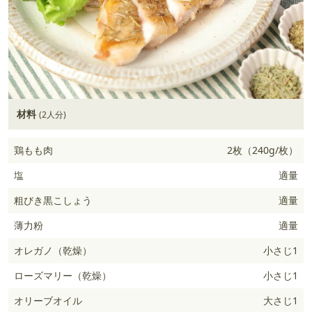
材料
(2人分)
鶏もも肉
2枚（240g/枚）
塩
適量
粗びき黒こしょう
適量
薄力粉
適量
オレガノ（乾燥）
小さじ1
ローズマリー（乾燥）
小さじ1
オリーブオイル
大さじ1