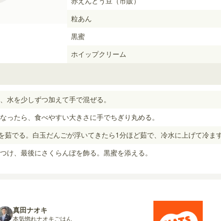
赤えんどう豆（市販）
粒あん
黒蜜
ホイップクリーム
、水を少しずつ加えて手で混ぜる。
なったら、食べやすい大きさに手でちぎり丸める。
>を茹でる。白玉だんごが浮いてきたら1分ほど茹で、冷水に上げて冷ま
つけ、最後にさくらんぼを飾る。黒蜜を添える。
真田ナオキ
本気惚れナオキごはん