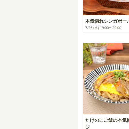
本気惚れシンガポー
7/26 (水) 19:00〜20:00
たけのこご飯の本気
ジ