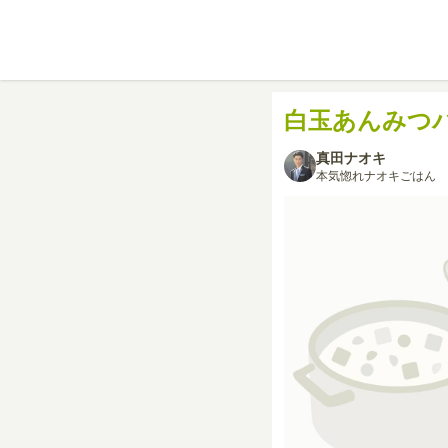
白玉あんみつ
真田ナオキ
本気惚れナオキごはん