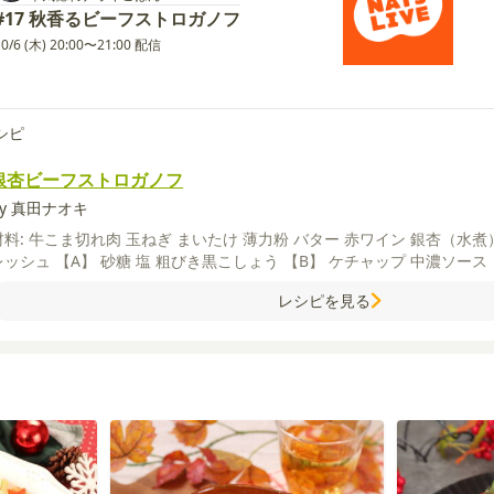
#17 秋香るビーフストロガノフ
10/6 (木) 20:00〜21:00 配信
シピ
銀杏ビーフストロガノフ
by 真田ナオキ
材料:
牛こま切れ肉
玉ねぎ
まいたけ
薄力粉
バター
赤ワイン
銀杏（水煮
レッシュ
【A】
砂糖
塩
粗びき黒こしょう
【B】
ケチャップ
中濃ソース
レシピを見る