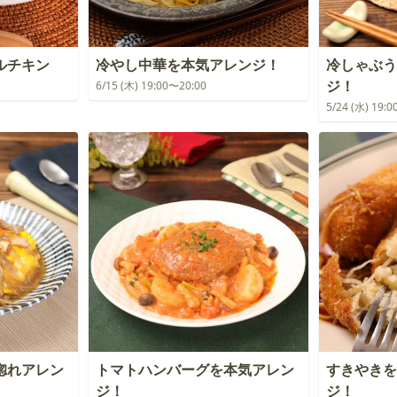
ルチキン
冷やし中華を本気アレンジ！
冷しゃぶう
ジ！
6/15 (木) 19:00〜20:00
5/24 (水) 19:
惚れアレン
トマトハンバーグを本気アレン
すきやきを
ジ！
ジ！