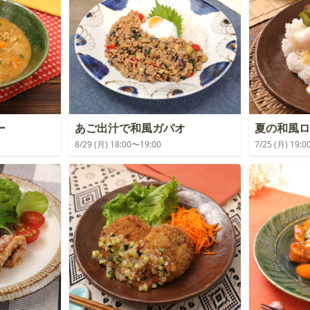
ー
あご出汁で和風ガパオ
夏の和風ロ
8/29 (月) 18:00〜19:00
7/25 (月) 19: