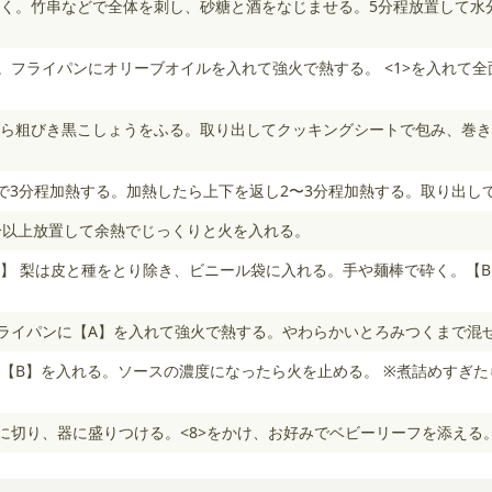
く。竹串などで全体を刺し、砂糖と酒をなじませる。5分程放置して水
る。フライパンにオリーブオイルを入れて強火で熱する。 <1>を入れて
ら粗びき黒こしょうをふる。取り出してクッキングシートで包み、巻き
）で3分程加熱する。加熱したら上下を返し2〜3分程加熱する。取り出し
分以上放置して余熱でじっくりと火を入れる。
】 梨は皮と種をとり除き、ビニール袋に入れる。手や麺棒で砕く。【
フライパンに【A】を入れて強火で熱する。やわらかいとろみつくまで混
【B】を入れる。ソースの濃度になったら火を止める。 ※煮詰めすぎたら
さに切り、器に盛りつける。<8>をかけ、お好みでベビーリーフを添える