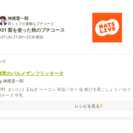
神尾晋一郎
晋シェフの素敵なプチコース
#31 梨を使った秋のプチコース
9/27 (火) 21:30〜22:30 配信
シピ
舞茸のパルメザンフリッタータ
by 神尾晋一郎
材料:
まいたけ
玉ねぎ
ベーコン
有塩バター
塩
粗びき黒こしょう
パセリ
粉チーズ
牛乳
レシピを見る