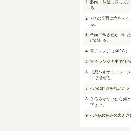
1
豚肉は常温に戻してお
る。
2
<1>の全面に塩をふ
る。
3
全面に焼き色がついた
にのせる。
4
電子レンジ（600W
5
電子レンジの中で10
6
【梨バルサミコソース
まで混ぜる。
7
<3>の豚肉を焼いた
8
とろみがついたら梨と
下さい。
9
<5>をお好みの大き