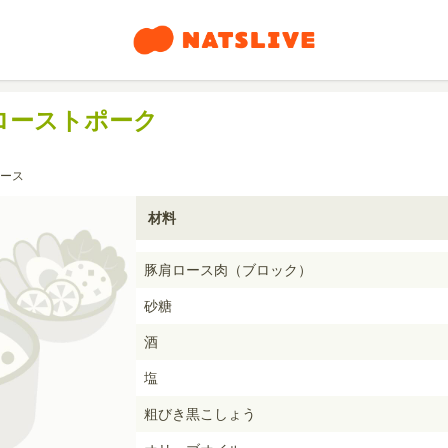
ローストポーク
ース
材料
豚肩ロース肉（ブロック）
砂糖
酒
塩
粗びき黒こしょう