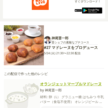
すぐダウンロード！
神尾晋一郎
晋シェフの素敵なプチコース
#27 マドレーヌをプロデュース
5/24 (火) 21:30〜22:30 配信
この配信で作った他のレシピ
オランジェットマーブルマドレーヌ
by 神尾晋一郎
材料:
卵（L）
グラニュー糖
はちみつ
牛乳
バター（食塩不使用）
オレンジピール
チ
ョコレート
ココアパウダー
【A】
薄力粉