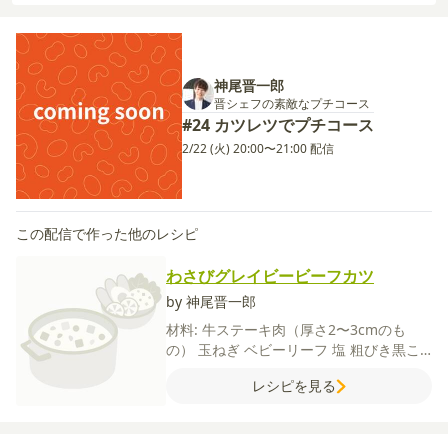
神尾晋一郎
晋シェフの素敵なプチコース
#24 カツレツでプチコース
2/22 (火) 20:00〜21:00 配信
この配信で作った他のレシピ
わさびグレイビービーフカツ
by 神尾晋一郎
材料:
牛ステーキ肉（厚さ2〜3cmのも
の）
玉ねぎ
ベビーリーフ
塩
粗びき黒こ
しょう
パン粉
サラダ油
【A】
卵
薄力粉
レシピを見る
サラダ油
【山葵グレイビーソース】
有塩
バター
薄力粉
赤ワイン
中濃ソース
水
は
ちみつ（砂糖でも可）
わさび