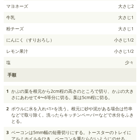
マヨネーズ
大さじ2
牛乳
大さじ1
粉チーズ
大さじ1
にんにく（すりおろし）
小さじ1/2
レモン果汁
小さじ1/2
塩
少々
手順
1
かぶの葉を根元から2cm程の高さのところで切り、かぶの大き
さにあわせて4〜6等分に切る。葉は5cm程に切る。
2
ボウルに水を入れ<1>を洗う。根元に砂や泥がある場合は竹串
などで取り除く。洗ったらキッチンペーパーなどで水分をふき
とる。
3
ベーコンは5mm幅の短冊切りにする。トースターのトレイに
アルミホイルをひき、ベーコンを重ならないようにのせる。