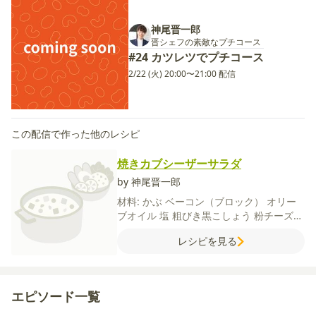
神尾晋一郎
晋シェフの素敵なプチコース
#24 カツレツでプチコース
2/22 (火) 20:00〜21:00 配信
この配信で作った他のレシピ
焼きカブシーザーサラダ
by 神尾晋一郎
材料:
かぶ
ベーコン（ブロック）
オリー
ブオイル
塩
粗びき黒こしょう
粉チーズ
【A】
マヨネーズ
牛乳
粉チーズ
にんにく
レシピを見る
（すりおろし）
レモン果汁
塩
エピソード一覧