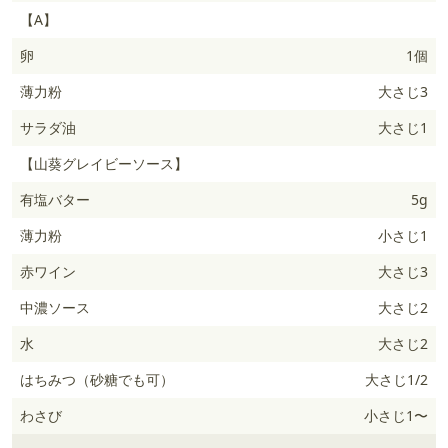
【A】
卵
1個
薄力粉
大さじ3
サラダ油
大さじ1
【山葵グレイビーソース】
有塩バター
5g
薄力粉
小さじ1
赤ワイン
大さじ3
中濃ソース
大さじ2
水
大さじ2
はちみつ（砂糖でも可）
大さじ1/2
わさび
小さじ1〜