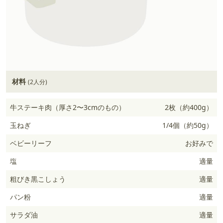
材料
(2人分)
牛ステーキ肉（厚さ2〜3cmのもの）
2枚（約400g）
玉ねぎ
1/4個（約50g）
ベビーリーフ
お好みで
塩
適量
粗びき黒こしょう
適量
パン粉
適量
サラダ油
適量