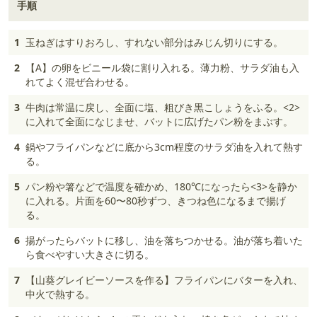
手順
1
玉ねぎはすりおろし、すれない部分はみじん切りにする。
2
【A】の卵をビニール袋に割り入れる。薄力粉、サラダ油も入
れてよく混ぜ合わせる。
3
牛肉は常温に戻し、全面に塩、粗びき黒こしょうをふる。<2>
に入れて全面になじませ、バットに広げたパン粉をまぶす。
4
鍋やフライパンなどに底から3cm程度のサラダ油を入れて熱す
る。
5
パン粉や箸などで温度を確かめ、180℃になったら<3>を静か
に入れる。片面を60〜80秒ずつ、きつね色になるまで揚げ
る。
6
揚がったらバットに移し、油を落ちつかせる。油が落ち着いた
ら食べやすい大きさに切る。
7
【山葵グレイビーソースを作る】フライパンにバターを入れ、
中火で熱する。