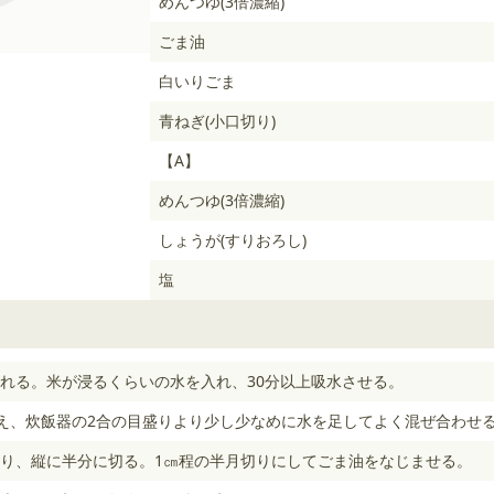
めんつゆ(3倍濃縮)
ごま油
白いりごま
青ねぎ(小口切り)
【A】
めんつゆ(3倍濃縮)
しょうが(すりおろし)
塩
れる。米が浸るくらいの水を入れ、30分以上吸水させる。
え、炊飯器の2合の目盛りより少し少なめに水を足してよく混ぜ合わせ
り、縦に半分に切る。1㎝程の半月切りにしてごま油をなじませる。