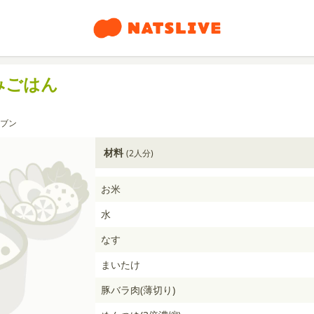
みごはん
ブン
材料
(2人分)
お米
水
なす
まいたけ
豚バラ肉(薄切り)