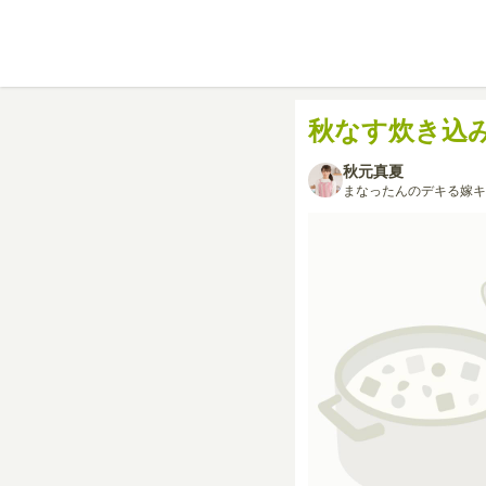
秋なす炊き込
秋元真夏
まなったんのデキる嫁キ