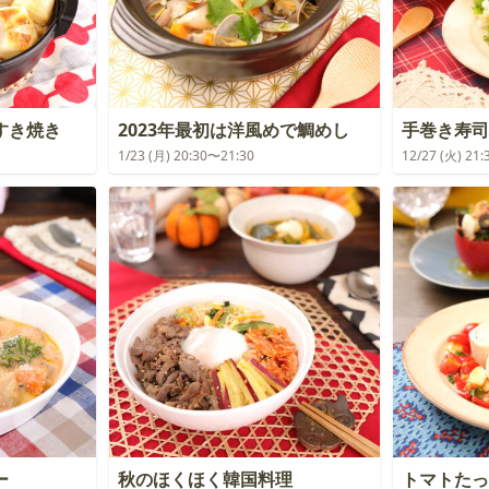
すき焼き
2023年最初は洋風めで鯛めし
手巻き寿司
1/23 (月) 20:30〜21:30
12/27 (火) 21
ー
秋のほくほく韓国料理
トマトたっ