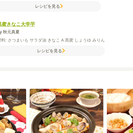
レシピを見る
黒蜜きなこ大学芋
by 秋元真夏
材料:
さつまいも
サラダ油
きなこ
A
黒蜜
しょうゆ
みりん
レシピを見る