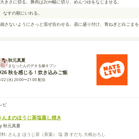
大きさに切る。豚肉は2cm幅に切り、めんつゆをなじませる。
け、なすの順にいれる。
崩さないようにさっと混ぜ合わせる。器に盛り付け、青ねぎと白ごまを
秋元真夏
まなったんのデキる嫁キブン
#26 秋を感じる！炊き込みご飯
9/22 (水) 20:00〜21:00 配信
シピ
さんまのほうじ茶塩蒸し焼き
by 秋元真夏
材料:
さんま
ほうじ茶（茶葉）
塩
酒
すだち
大根おろし