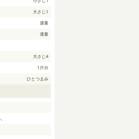
小さじ1
大さじ1
適量
適量
大さじ4
1片分
ひとつまみ
る。