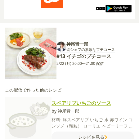
神尾晋一郎
晋シェフの素敵なプチコース
#13 イチゴのプチコース
2/22 (月) 20:00〜21:00 配信
この配信で作った他のレシピ
スペアリブいちごのソース
by 神尾晋一郎
材料:
豚スペアリブ
いちご
水
赤ワイン
コ
ンソメ（顆粒）
ローリエ
ベビーリーフ
オ
リーブオイル
【A】
みりん
しょうゆ
おろ
レシピを見る
しにんにく
おろししょうが
【B】
有塩バ