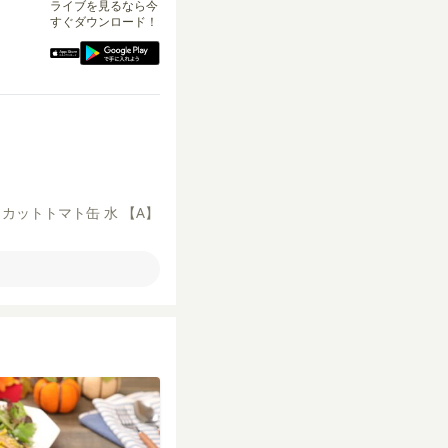
ライブを見るなら今
すぐダウンロード！
）
カットトマト缶
水
【A】