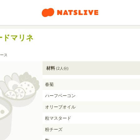
ードマリネ
ース
材料
(2人分)
春菊
ハーフベーコン
オリーブオイル
粒マスタード
粉チーズ