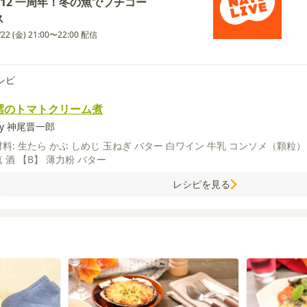
#12 一周年！冬の魚でプチコー
ス
/22 (金) 21:00〜22:00 配信
シピ
鱈のトマトクリーム煮
by 神尾晋一郎
材料:
生たら
かぶ
しめじ
玉ねぎ
バター
白ワイン
牛乳
コンソメ（顆粒
塩
酒
【B】
薄力粉
バター
レシピを見る