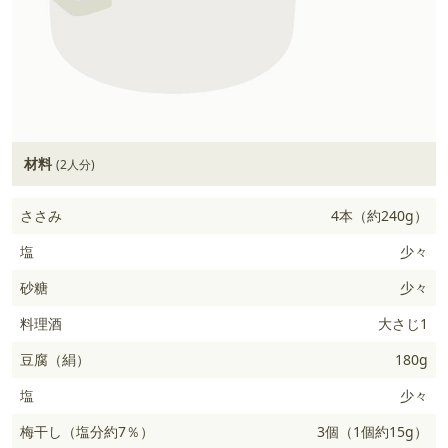
材料
(2人分)
ささみ
4本（約240g）
塩
少々
砂糖
少々
料理酒
大さじ1
豆腐（絹）
180g
塩
少々
梅干し（塩分約7％）
3個（1個約15g）