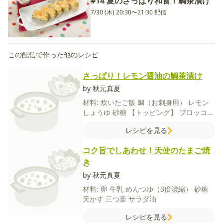
#14 夏のさっぱり和食！鯛茶漬け
7/30 (木) 20:30〜21:30 配信
この配信で作った他のレシピ
さっぱり！レモン醤油の鯛茶漬け
by 秋元真夏
材料:
炊いたご飯
鯛（お刺身用）
レモン
しょうゆ
砂糖
【トッピング】
ブロッコリ
ースプラウト
いり白ごま
【出汁】
かつお
レシピを見る
節
水
塩
【トッピング】
刻み海苔
わさび
コク旨でしあわせ！天使のたまご焼
き
by 秋元真夏
材料:
卵
牛乳
めんつゆ（3倍濃縮）
砂糖
天かす
三つ葉
サラダ油
レシピを見る