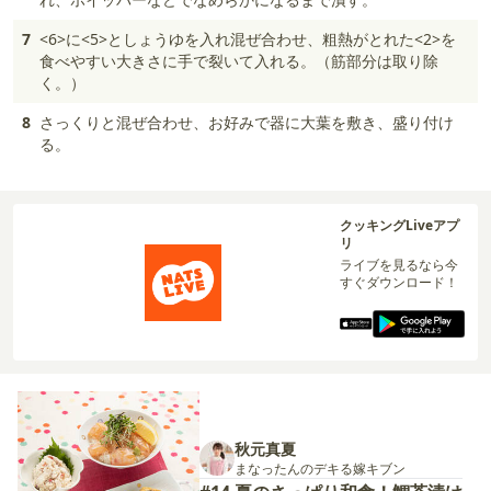
7
<6>に<5>としょうゆを入れ混ぜ合わせ、粗熱がとれた<2>を
食べやすい大きさに手で裂いて入れる。（筋部分は取り除
く。）
8
さっくりと混ぜ合わせ、お好みで器に大葉を敷き、盛り付け
る。
クッキングLiveアプ
リ
ライブを見るなら今
すぐダウンロード！
秋元真夏
まなったんのデキる嫁キブン