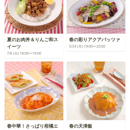
夏のお肉丼＆りんご和ス
春の彩りアクアパッツァ
イーツ
5/24 (月) 19:00〜20:00
7/6 (火) 18:00〜19:00
春中華！さっぱり柑橘エ
春の天津飯