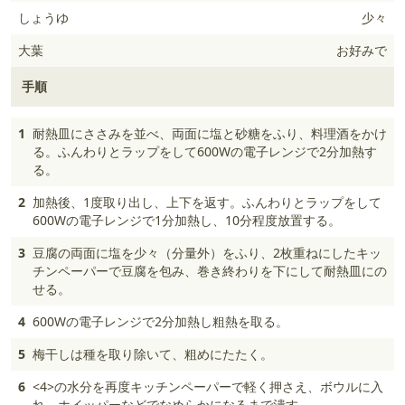
しょうゆ
少々
大葉
お好みで
手順
1
耐熱皿にささみを並べ、両面に塩と砂糖をふり、料理酒をかけ
る。ふんわりとラップをして600Wの電子レンジで2分加熱す
る。
2
加熱後、1度取り出し、上下を返す。ふんわりとラップをして
600Wの電子レンジで1分加熱し、10分程度放置する。
3
豆腐の両面に塩を少々（分量外）をふり、2枚重ねにしたキッ
チンペーパーで豆腐を包み、巻き終わりを下にして耐熱皿にの
せる。
4
600Wの電子レンジで2分加熱し粗熱を取る。
5
梅干しは種を取り除いて、粗めにたたく。
6
<4>の水分を再度キッチンペーパーで軽く押さえ、ボウルに入
れ、ホイッパーなどでなめらかになるまで潰す。