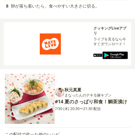
8
卵が落ち着いたら、食べやすい大きさに切る。
クッキングLiveアプ
リ
ライブを見るなら今
すぐダウンロード！
秋元真夏
まなったんのデキる嫁キブン
#14 夏のさっぱり和食！鯛茶漬け
7/30 (木) 20:30〜21:30 配信
この配信で作った他のレシピ