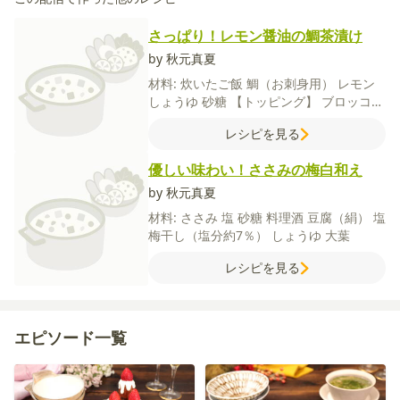
さっぱり！レモン醤油の鯛茶漬け
by 秋元真夏
材料:
炊いたご飯
鯛（お刺身用）
レモン
しょうゆ
砂糖
【トッピング】
ブロッコリ
ースプラウト
いり白ごま
【出汁】
かつお
レシピを見る
節
水
塩
【トッピング】
刻み海苔
わさび
優しい味わい！ささみの梅白和え
by 秋元真夏
材料:
ささみ
塩
砂糖
料理酒
豆腐（絹）
塩
梅干し（塩分約7％）
しょうゆ
大葉
レシピを見る
エピソード一覧