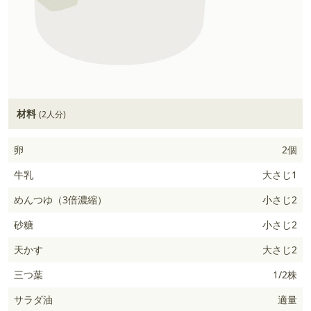
材料
(2人分)
卵
2個
牛乳
大さじ1
めんつゆ（3倍濃縮）
小さじ2
砂糖
小さじ2
天かす
大さじ2
三つ葉
1/2株
サラダ油
適量