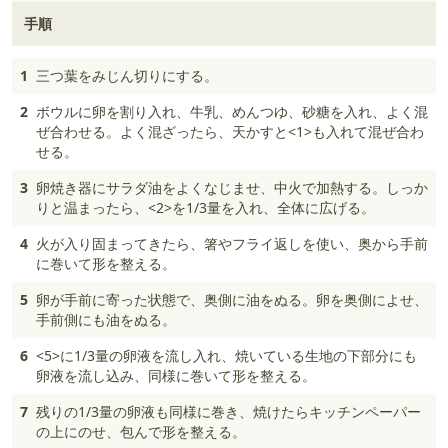
手順
1
三つ葉をみじん切りにする。
2
ボウルに卵を割り入れ、牛乳、めんつゆ、砂糖を入れ、よく混
ぜ合わせる。よく混ざったら、天かすと<1>も入れて混ぜ合わ
せる。
3
卵焼き器にサラダ油をよくなじませ、中火で加熱する。しっか
りと温まったら、<2>を1/3量を入れ、全体に広げる。
4
火が入り固まってきたら、箸やフライ返しを使い、奥から手前
に巻いて形を整える。
5
卵が手前に寄った状態で、奥側に油をぬる。卵を奥側によせ、
手前側にも油をぬる。
6
<5>に1/3量の卵液を流し入れ、焼いている生地の下部分にも
卵液を流し込み、同様に巻いて形を整える。
7
残りの1/3量の卵液も同様に巻き、焼けたらキッチンペーパー
の上にのせ、包んで形を整える。