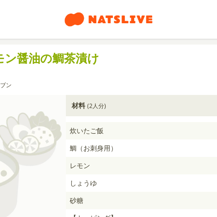
モン醤油の鯛茶漬け
ブン
材料
(2人分)
炊いたご飯
鯛（お刺身用）
レモン
しょうゆ
砂糖