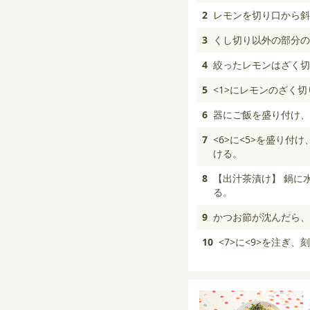
2
レモンを切り口から斜
3
くし切り以外の部分の
4
絞ったレモンはざく切
5
<1>にレモンのざく
6
器にご飯を盛り付け、
7
<6>に<5>を盛り
ける。
8
【出汁茶漬け】 鍋に
る。
9
かつお節が沈んだら、
10
<7>に<9>を注ぎ