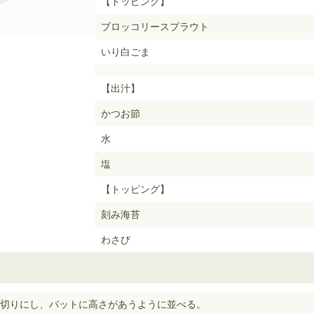
【トッピング】
ブロッコリースプラウト
いり白ごま
【出汁】
かつお節
水
塩
【トッピング】
刻み海苔
わさび
ぎ切りにし、バットに高さがあうように並べる。