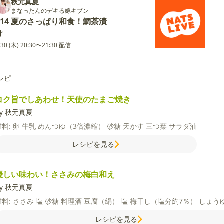
秋元真夏
まなったんのデキる嫁キブン
#14 夏のさっぱり和食！鯛茶漬
け
/30 (木) 20:30〜21:30 配信
シピ
コク旨でしあわせ！天使のたまご焼き
by 秋元真夏
材料:
卵
牛乳
めんつゆ（3倍濃縮）
砂糖
天かす
三つ葉
サラダ油
レシピを見る
優しい味わい！ささみの梅白和え
by 秋元真夏
材料:
ささみ
塩
砂糖
料理酒
豆腐（絹）
塩
梅干し（塩分約7％）
しょう
レシピを見る