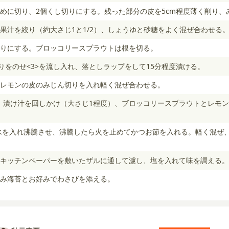
めに切り、2個くし切りにする。残った部分の皮を5cm程度薄く削り、
果汁を絞り（約大さじ1と1/2）、しょうゆと砂糖をよく混ぜ合わせる
りにする。ブロッコリースプラウトは根を切る。
切りをのせ<3>を流し入れ、落としラップをして15分程度漬ける。
レモンの皮のみじん切りを入れ軽く混ぜ合わせる。
付け、漬け汁を回しかけ（大さじ1程度）、ブロッコリースプラウトとレモ
水を入れ沸騰させ、沸騰したら火を止めてかつお節を入れる。軽く混ぜ
キッチンペーパーを敷いたザルに通して濾し、塩を入れて味を調える。
、刻み海苔とお好みでわさびを添える。