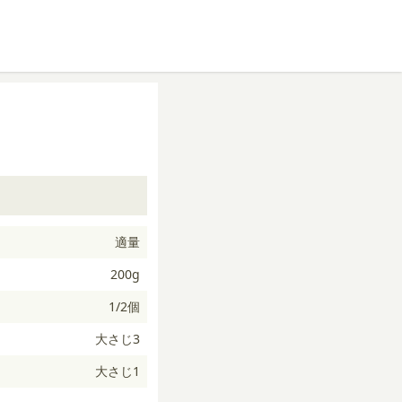
適量
200g
1/2個
大さじ3
大さじ1