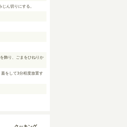
みじん切りにする。
。
ンを飾り、ごまをひねりか
、蓋をして3分程度放置す
クッキング