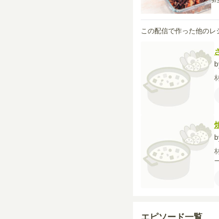
9/
この配信で作った他のレ
b
b
エピソード一覧