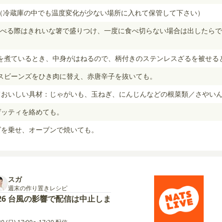
（冷蔵庫の中でも温度変化が少ない場所に入れて保管して下さい）
べる際はきれいな箸で盛りつけ、一度に食べ切らない場合は出したらで
を煮ているとき、中身がはねるので、柄付きのステンレスざるを被せる
スビーンズをひき肉に替え、赤唐辛子を抜いても。
ておいしい具材：じゃがいも、玉ねぎ、にんじんなどの根菜類／さやい
ゲッティを絡めても。
ズを乗せ、オーブンで焼いても。
スガ
週末の作り置きレシピ
26 台風の影響で配信は中止しま