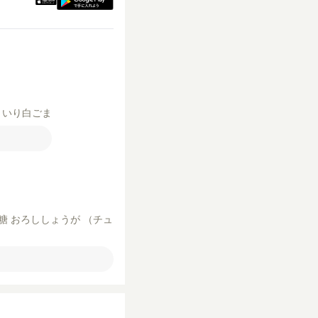
が
いり白ごま
糖
おろししょうが
（チュ