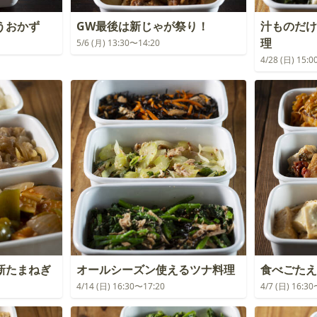
うおかず
GW最後は新じゃが祭り！
汁ものだけ
理
5/6 (月) 13:30〜14:20
4/28 (日) 15:
新たまねぎ
オールシーズン使えるツナ料理
食べごたえ
4/14 (日) 16:30〜17:20
4/7 (日) 16:3