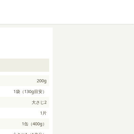
200g
1袋（130g目安）
大さじ2
1片
1缶（400g）