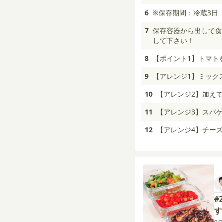
6
※保存期間：冷蔵3日
7
保存容器から出して食
して下さい！
8
【ポイント1】トマト
9
【アレンジ1】ミック
10
【アレンジ2】加え
11
【アレンジ3】スパ
12
【アレンジ4】チー
#
す