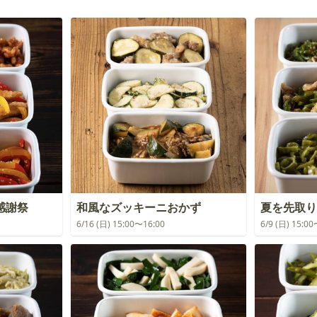
感謝祭
和風なズッキーニおかず
夏を先取り
6/16 (日) 15:00〜16:00
6/9 (日) 15:0