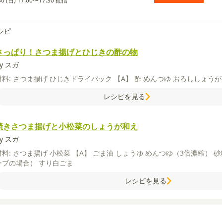
30 (日) 17:00〜17:30 配信
シピ
さっぱり！さつま揚げとひじきの酢の物
y スガ
材料:
さつま揚げ
ひじきドライパック
【A】
酢
めんつゆ
おろししょう
レシピを見る
焼きさつま揚げと小松菜のしょうが和え
y スガ
材料:
さつま揚げ
小松菜
【A】
ごま油
しょうゆ
めんつゆ（3倍濃縮）
砂
ーブの場合）
すり白ごま
レシピを見る