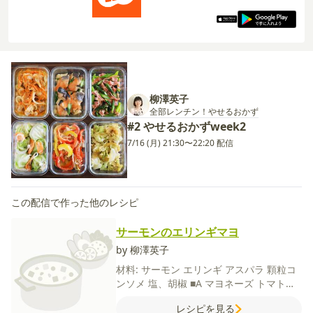
柳澤英子
全部レンチン！やせるおかず
#2 やせるおかずweek2
7/16 (月) 21:30〜22:20 配信
この配信で作った他のレシピ
サーモンのエリンギマヨ
by 柳澤英子
材料:
サーモン
エリンギ
アスパラ
顆粒コ
ンソメ
塩、胡椒
■A
マヨネーズ
トマトケ
チャップ
ごま油
レシピを見る