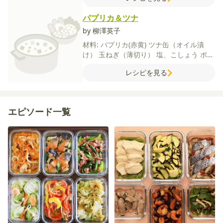
パプリカ＆ツナ
by 柳澤英子
材料:
パプリカ(赤黄)
ツナ缶（オイル漬
け）
玉ねぎ（薄切り）
塩、こしょう
ポン
酢しょうゆ
マヨネーズ
レシピを見る
エピソード一覧