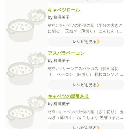
キャベツロール
by 柳澤英子
材料:
キャベツの外側の葉（半分の大きさ
に切る）
玉ねぎ（薄切り）
にんじん（半
月切り）
豚こま切れ肉
クリームチーズ
顆
レシピを見る
粒コンソメ
塩
こしょう
アスパラベーコン
by 柳澤英子
材料:
グリーンアスパラガス（斜め薄切
り）
ベーコン（細切り）
顆粒コンソメ
塩
こしょう
オリーブオイル
レシピを見る
キャベツの黒酢あえ
by 柳澤英子
材料:
キャベツの外側の葉（ざく切り）
玉
ねぎ（薄切り）
塩
こしょう
黒酢（または
酢）
みりん
レシピを見る