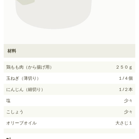
材料
鶏もも肉（から揚げ用）
２５０ｇ
玉ねぎ（薄切り）
１/４個
にんじん（細切り）
１/２本
塩
少々
こしょう
少々
オリーブオイル
大さじ１
■A