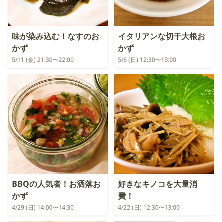
味が染み込む！なすのお
イタリアンな切干大根お
かず
かず
5/11 (金) 21:30〜22:00
5/6 (日) 12:30〜13:00
BBQの人気者！お洒落お
好きなキノコを大量消
かず
費！
4/29 (日) 14:00〜14:30
4/22 (日) 12:30〜13:00