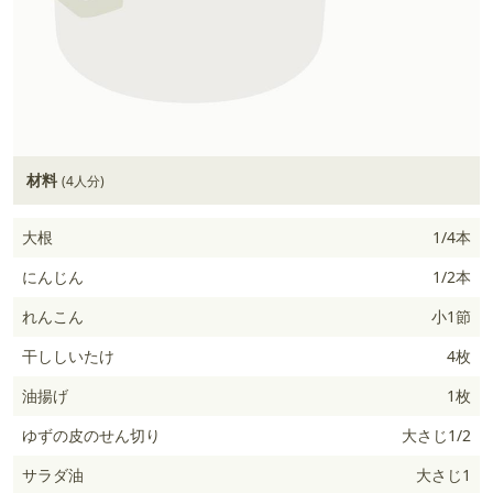
材料
(4人分)
大根
1/4本
にんじん
1/2本
れんこん
小1節
干ししいたけ
4枚
油揚げ
1枚
ゆずの皮のせん切り
大さじ1/2
サラダ油
大さじ1