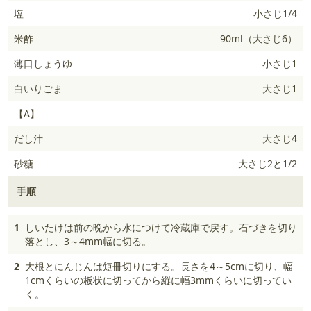
塩
小さじ1/4
米酢
90ml（大さじ6）
薄口しょうゆ
小さじ1
白いりごま
大さじ1
【A】
だし汁
大さじ4
砂糖
大さじ2と1/2
手順
1
しいたけは前の晩から水につけて冷蔵庫で戻す。石づきを切り
落とし、3～4mm幅に切る。
2
大根とにんじんは短冊切りにする。長さを4～5cmに切り、幅
1cmくらいの板状に切ってから縦に幅3mmくらいに切ってい
く。