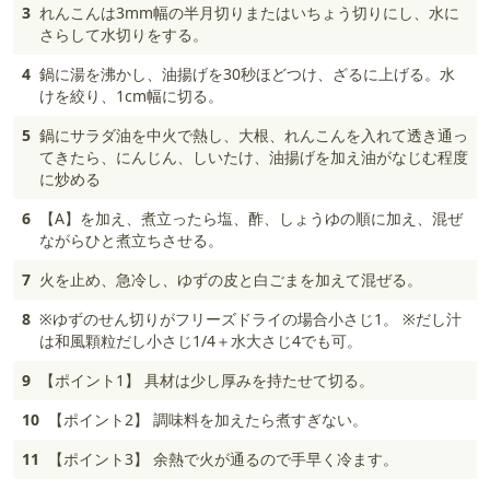
3
れんこんは3mm幅の半月切りまたはいちょう切りにし、水に
さらして水切りをする。
4
鍋に湯を沸かし、油揚げを30秒ほどつけ、ざるに上げる。水
けを絞り、1cm幅に切る。
5
鍋にサラダ油を中火で熱し、大根、れんこんを入れて透き通っ
てきたら、にんじん、しいたけ、油揚げを加え油がなじむ程度
に炒める
6
【A】を加え、煮立ったら塩、酢、しょうゆの順に加え、混ぜ
ながらひと煮立ちさせる。
7
火を止め、急冷し、ゆずの皮と白ごまを加えて混ぜる。
8
※ゆずのせん切りがフリーズドライの場合小さじ1。 ※だし汁
は和風顆粒だし小さじ1/4＋水大さじ4でも可。
9
【ポイント1】 具材は少し厚みを持たせて切る。
10
【ポイント2】 調味料を加えたら煮すぎない。
11
【ポイント3】 余熱で火が通るので手早く冷ます。