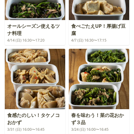
オールシーズン使えるツ
食べごたえUP！厚揚げ豆
ナ料理
腐
4/14 (日) 16:30〜17:20
4/7 (日) 16:30〜17:15
食感たのしい！タケノコ
春を味わう！菜の花おか
おかず
ず３品
3/31 (日) 16:00〜16:45
3/24 (日) 16:00〜16:45