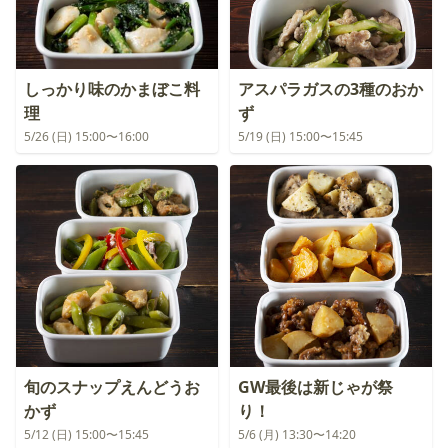
しっかり味のかまぼこ料
アスパラガスの3種のおか
理
ず
5/26 (日) 15:00〜16:00
5/19 (日) 15:00〜15:45
旬のスナップえんどうお
GW最後は新じゃが祭
かず
り！
5/12 (日) 15:00〜15:45
5/6 (月) 13:30〜14:20