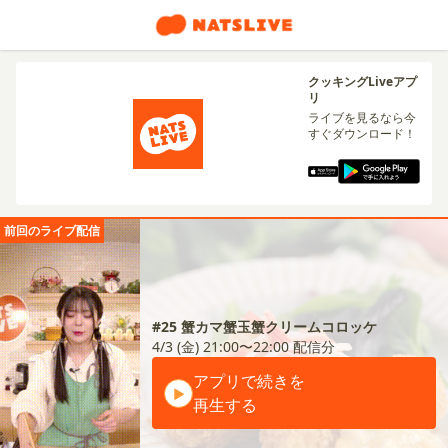
クッキングLiveアプ
リ
ライブを見るなら今
すぐダウンロード！
前回のライブ配信
#25 蟹カマ蟹玉蟹クリームコロッケ
4/3 (金) 21:00〜22:00
配信分
アプリで続きを
再生する