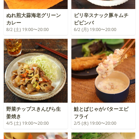
ぬれ煎大蒜海老グリーン
ピリ辛スナック豚キムチ
カレー
ビビンバ
8/2 (土) 19:00〜20:00
6/2 (月) 19:00〜20:00
野菜チップスきんぴら生
鮭とばじゃがバターエビ
姜焼き
フライ
4/5 (土) 19:00〜20:00
2/5 (水) 19:00〜20:00