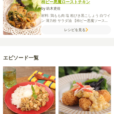
柿ピー悪魔ローストチキン
by 紡木吏佐
材料:
鶏もも肉
塩
粗びき黒こしょう
白ワイ
ン
薄力粉
サラダ油
【柿ピー悪魔ソース】
玉ねぎ
パセリ
柿ピー
白ワイン
コンソメ
オ
レシピを見る
リーブオイル
エピソード一覧