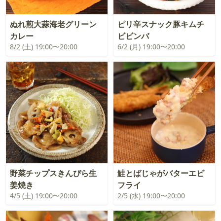
ぬれ煎大蒜海老グリーン
ピリ辛スナック豚キムチ
カレー
ビビンバ
8/2 (土) 19:00〜20:00
6/2 (月) 19:00〜20:00
野菜チップスきんぴら生
鮭とばじゃがバターエビ
姜焼き
フライ
4/5 (土) 19:00〜20:00
2/5 (水) 19:00〜20:00