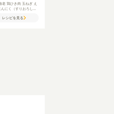
海老
鶏ひき肉
玉ねぎ
え
にんにく（すりおろし）
こしょう
ポテトチップス
レシピを見る
ンソメ味）
バジル
温泉卵
水
鶏がらスープの素
砂
ょうゆ
みりん