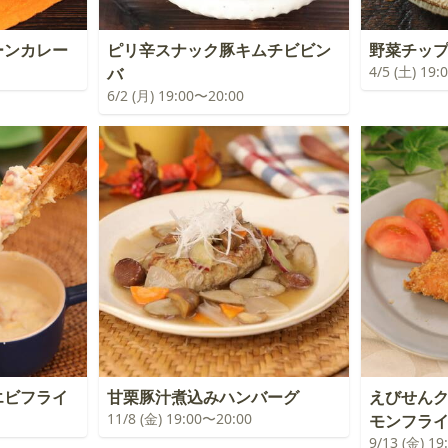
ーンカレー
ピリ辛スナック豚キムチビビン
野菜チッ
4/5 (土) 19
バ
6/2 (月) 19:00〜20:00
エビフライ
甘栗豚汁煮込みハンバーグ
えびせん
11/8 (金) 19:00〜20:00
モンフラ
9/13 (金) 1