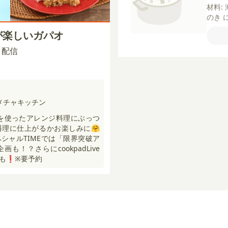
材料:
のき
酒
塩
が楽しいガパオ
（コ
【A】
00 配信
糖
し
メチャキッチン
を使ったアレンジ料理にぶっつ
理に仕上がるかお楽しみに🤗
シャルTIMEでは「限界突破ア
も！？さらにcookpadLive
も❗️※要予約