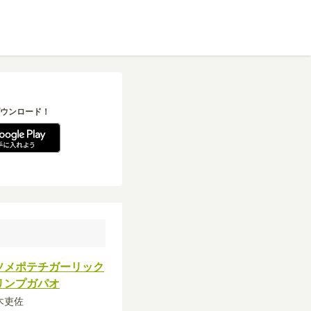
ウンロード！
ソメポテチガーリック
リンプガパオ
紡木吏佐