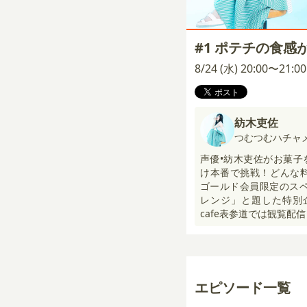
#1 ポテチの食感
8/24 (水) 20:00〜21:
紡木吏佐
つむつむハチャ
声優•紡木吏佐がお菓子
け本番で挑戦！どんな料
ゴールド会員限定のスペ
レンジ」と題した特別企画
cafe表参道では観覧配信
エピソード一覧