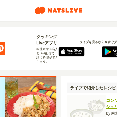
クッキング
ライブを見るなら今すぐダ
Liveアプリ
料理家や有名人
とLive配信で一
緒に料理ができ
ちゃう。
ライブで紹介したレシピ
コン
シュ
by 