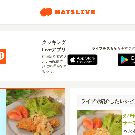
クッキング
ライブを見るなら今すぐダ
Liveアプリ
料理家や有名人
とLive配信で一
緒に料理ができ
ちゃう。
ライブで紹介したレシピ
えび
サー
by 