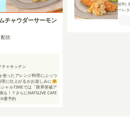
材料:
ーレ
【A】
ラムチャウダーサーモン
ラム
ゃが
り（
00 配信
力粉
の汁
メチャキッチン
を使ったアレンジ料理にぶっつ
理に仕上がるかお楽しみに🤗
シャルTIMEでは「限界突破ア
！？さらにNATSLIVE CAFE
️※要予約