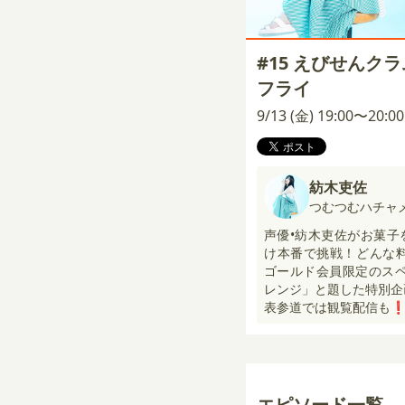
#15 えびせんク
フライ
9/13 (金) 19:00〜20:
紡木吏佐
つむつむハチャ
声優•紡木吏佐がお菓子
け本番で挑戦！どんな料
ゴールド会員限定のスペ
レンジ」と題した特別企画も
表参道では観覧配信も❗
エピソード一覧