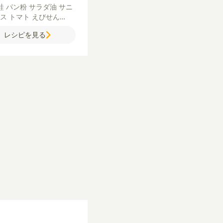
鮭
パン粉
サラダ油
サニ
タス
トマト
えびせん
薄力粉
水
【えびせんク
レシピを見る
チャウダー】
えびせん
じ
いも
にんじん
玉ねぎ
あさ
水煮・むき身）
バター
薄
コンソメ（顆粒）
あさり
牛乳