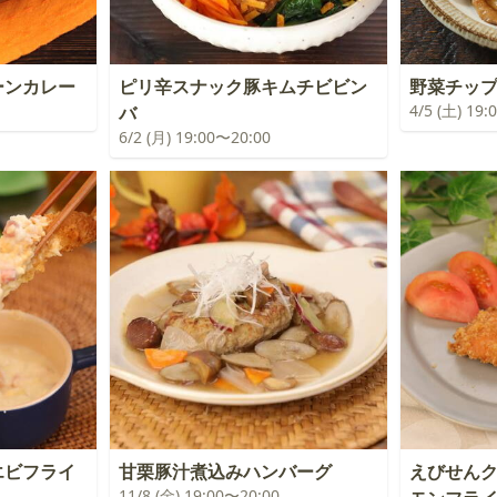
ーンカレー
ピリ辛スナック豚キムチビビン
野菜チッ
4/5 (土) 19
バ
6/2 (月) 19:00〜20:00
エビフライ
甘栗豚汁煮込みハンバーグ
えびせん
11/8 (金) 19:00〜20:00