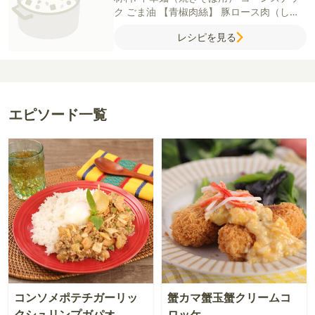
ク
ごま油
【青椒肉絲】
豚ロース肉（しょ
うが焼き用）
たけのこの水煮（千切りタイ
レシピを見る
プ）
ピーマン
赤パプリカ（ピーマン1個で
も可）
片栗粉
【A】
酒
醤油
ごま油
【B】
オイスターソース
酒
しょうゆ
砂糖
エピソード一覧
コンソメポテチガーリッ
蟹カマ蟹玉蟹クリームコ
クシュリンプガパオ
ロッケ