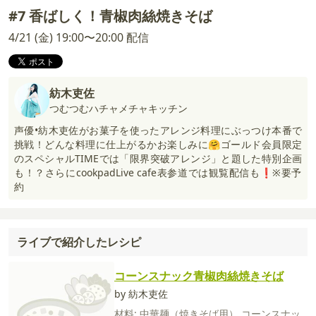
#7 香ばしく！青椒肉絲焼きそば
4/21 (金) 19:00〜20:00 配信
紡木吏佐
つむつむハチャメチャキッチン
声優•紡木吏佐がお菓子を使ったアレンジ料理にぶっつけ本番で
挑戦！どんな料理に仕上がるかお楽しみに🤗ゴールド会員限定
のスペシャルTIMEでは「限界突破アレンジ」と題した特別企画
も！？さらにcookpadLive cafe表参道では観覧配信も❗️※要予
約
ライブで紹介したレシピ
コーンスナック青椒肉絲焼きそば
by 紡木吏佐
材料:
中華麺（焼きそば用）
コーンスナッ