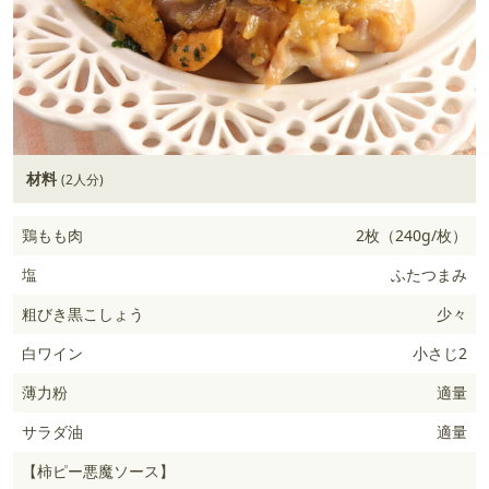
材料
(2人分)
鶏もも肉
2枚（240g/枚）
塩
ふたつまみ
粗びき黒こしょう
少々
白ワイン
小さじ2
薄力粉
適量
サラダ油
適量
【柿ピー悪魔ソース】