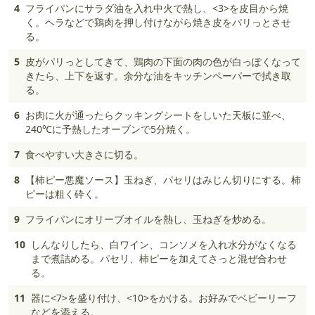
4
フライパンにサラダ油を入れ中火で熱し、<3>を皮目から焼
く。ヘラなどで鶏肉を押し付けながら焼き皮をパリっとさせ
る。
5
皮がパリっとしてきて、鶏肉の下面の肉の色が白っぽくなって
きたら、上下を返す。余分な油をキッチンペーパーで拭き取
る。
6
お肉に火が通ったらクッキングシートをしいた天板に並べ、
240℃に予熱したオーブンで5分焼く。
7
食べやすい大きさに切る。
8
【柿ピー悪魔ソース】玉ねぎ、パセリはみじん切りにする。柿
ピーは粗く砕く。
9
フライパンにオリーブオイルを熱し、玉ねぎを炒める。
10
しんなりしたら、白ワイン、コンソメを入れ水分がなくなる
まで煮詰める。パセリ、柿ピーを加えてさっと混ぜ合わせ
る。
11
器に<7>を盛り付け、<10>をかける。お好みでベビーリーフ
などを添える。