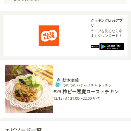
クッキングLiveアプ
リ
ライブを見るなら今
すぐダウンロード！
紡木吏佐
つむつむハチャメチャキッチン
#23 柿ピー悪魔ローストチキン
12/12 (金) 21:00〜22:00 配信
エピソード一覧