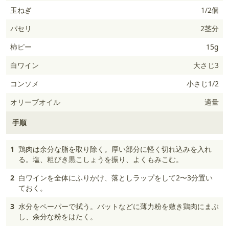
玉ねぎ
1/2個
パセリ
2茎分
柿ピー
15g
白ワイン
大さじ3
コンソメ
小さじ1/2
オリーブオイル
適量
手順
1
鶏肉は余分な脂を取り除く。厚い部分に軽く切れ込みを入れ
る。塩、粗びき黒こしょうを振り、よくもみこむ。
2
白ワインを全体にふりかけ、落としラップをして2〜3分置い
ておく。
3
水分をペーパーで拭う。バットなどに薄力粉を敷き鶏肉にまぶ
し、余分な粉をはたく。