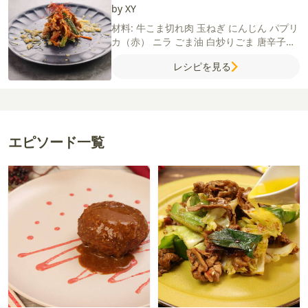
by XY
材料:
牛こま切れ肉
玉ねぎ
にんじん
パプリ
カ（赤）
ニラ
ごま油
白炒りごま
唐辛子
（糸切り）
【A】
コチュジャン
しょうゆ
レシピを見る
砂糖
酒
にんにく（すりおろし）
【りんご
ソース】
バター
りんご
レモン
薄力粉
しょ
うゆ
みりん
水
エピソード一覧