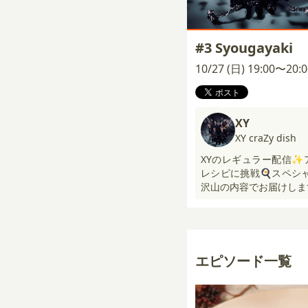
#3 Syougayaki
10/27 (日) 19:00〜20
XY
XY craZy dish
XYのレギュラー配信✨
レシピに挑戦🍳スペシ
沢山の内容でお届けしま
エピソード一覧