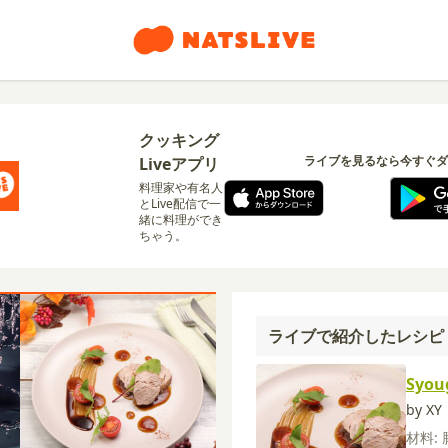
クッキング
ライブを見るなら今すぐダ
Liveアプリ
料理家や有名人
とLive配信で一
緒に料理ができ
ちゃう。
ライブで紹介したレシピ
Syou
by XY
材料: