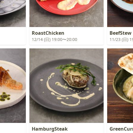
RoastChicken
BeefStew
12/14 (日) 19:00〜20:00
11/23 (日) 
HamburgSteak
GreenCur