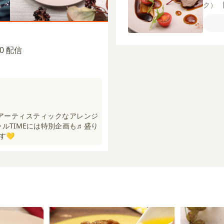
ク）
こし
ん
酒
片栗
ーフ
:00 配信
アーティスティックなアレンジ
ャルTIMEには特別企画も♬盛り
す💛