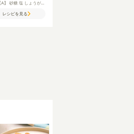
【A】
砂糖
塩
しょうが
ょう
【B】
しょうゆ
みり
レシピを見る
水
バルサミコクリーム
粉
水
ミニトマト
ベビーリ
パプリカパウダー
【C】