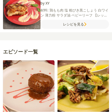
by XY
材料:
鶏もも肉
塩
粗びき黒こしょう
白ワイ
ン
薄力粉
サラダ油
ベビーリーフ
【レッド
ホットチリチーズソース】
ピザ用チーズ
薄
レシピを見る
力粉
牛乳
チリペッパー
塩
エピソード一覧