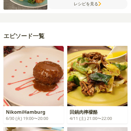
レシピを見る
豆板醤
みりん
しょうゆ
【A】
オイスター
ソース
しょうゆ
ごま油
糸唐辛子
かつお節
エピソード一覧
NikomiHamburg
回鍋肉檸檬酪
6/30 (火) 19:00〜20:00
4/11 (土) 21:00〜22:00