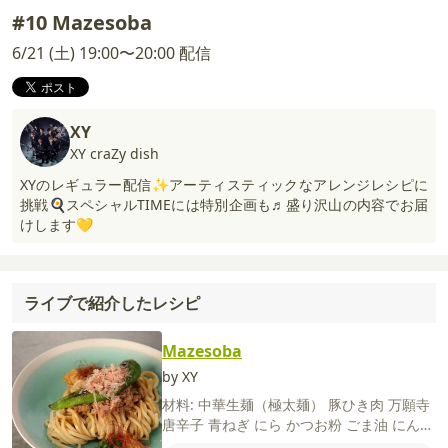
#10 Mazesoba
6/21 (土) 19:00〜20:00 配信
XY
XY craZy dish
XYのレギュラー配信✨アーティスティックなアレンジレシピに
挑戦🍳スペシャルTIMEには特別企画も♬盛り沢山の内容でお届
けします💛
ライブで紹介したレシピ
Mazesoba
by XY
材料:
中華生麺（極太麺）
豚ひき肉
万願寺
唐辛子
青ねぎ
にら
かつお粉
ごま油
にんに
く（すりおろし）
しょうが（すりおろし）