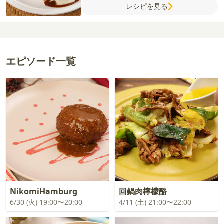
レシピを見る
【モッツァレラソース】
牛乳
薄力粉
コン
ソメ（顆粒）
モッツァレラチーズ
【付け合
せ】
温泉卵
グリーンリーフ
アボカド
トマ
ト
【デミグラスソース】
デミグラスソース
赤ワイン
ケチャップ
ウスターソース
エピソード一覧
NikomiHamburg
回鍋肉檸檬酪
6/30 (火) 19:00〜20:00
4/11 (土) 21:00〜22:00