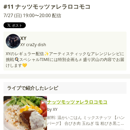
#11 ナッツモッツァレラロコモコ
7/27 (日) 19:00〜20:00 配信
XY
XY craZy dish
XYのレギュラー配信✨アーティスティックなアレンジレシピに
挑戦🍳スペシャルTIMEには特別企画も♬盛り沢山の内容でお届
けします💛
ライブで紹介したレシピ
ナッツモッツァレラロコモコ
by XY
材料:
温かいごはん
ミックスナッツ
【ハン
バーグ】
合びき肉
玉ねぎ
塩
粗びき黒こし
ょう
ナツメグ
卵
牛乳
パン粉
サラダ油