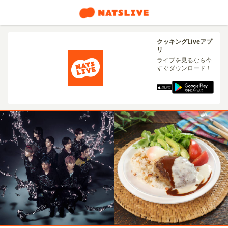
クッキングLiveアプ
リ
ライブを見るなら今
すぐダウンロード！