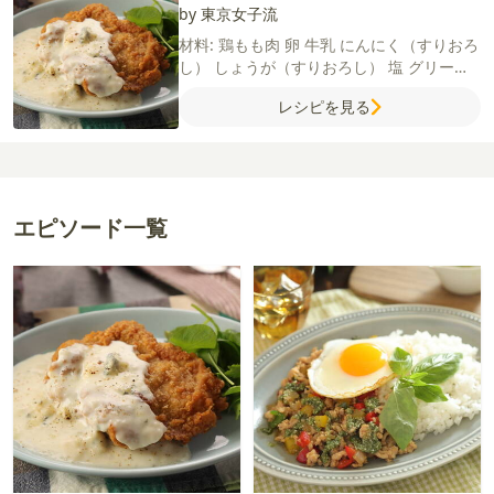
by 東京女子流
材料:
鶏もも肉
卵
牛乳
にんにく（すりおろ
し）
しょうが（すりおろし）
塩
グリーン
リーフ
サラダ油
【A】
薄力粉
オールスパ
レシピを見る
イス
塩
粗びき黒こしょう
【ゴルゴンゾー
ラソース】
ミックスチーズ
ゴルゴンゾーラ
薄力粉
牛乳
エピソード一覧