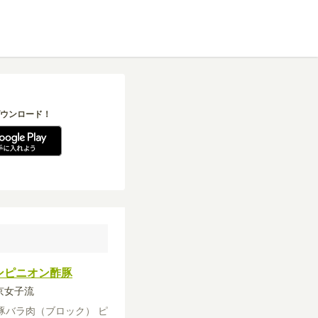
ウンロード！
ンピニオン酢豚
東京女子流
豚バラ肉（ブロック）
ピ