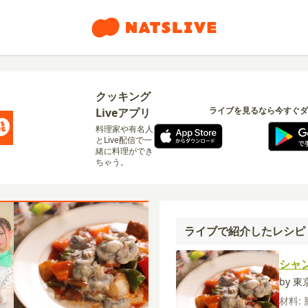
クッキング
ライブを見るなら今すぐダ
Liveアプリ
料理家や有名人
とLive配信で一
緒に料理ができ
ちゃう。
ライブで紹介したレシピ
シャ
by 
材料: