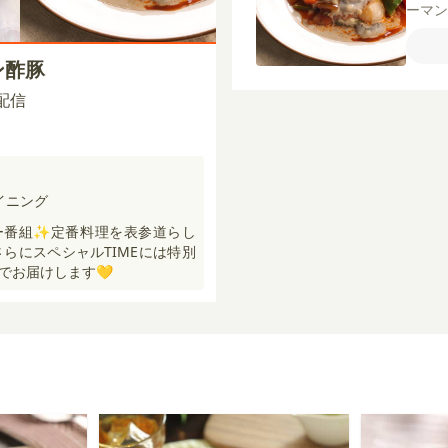
ーマ
塩
砂
粉
オ
ン酢豚
チャ
がら
0 配信
ンピ
ルー
ンソ
しょ
イニング
ー番組✨定番料理を表参道らし
さらにスペシャルTIMEには特別
でお届けします💛