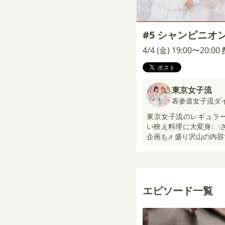
#5 シャンピニオ
4/4 (金) 19:00〜20:0
東京女子流
表参道女子流ダ
東京女子流のレギュラ
い映え料理に大変身🍽️
企画も♬盛り沢山の内容
エピソード一覧