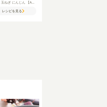
ン
玉ねぎ
にんじん
【A】
糖
粗びき黒こしょう
片栗
レシピを見る
リーブオイル
【B】
酒
ケ
ップ
酢
しょうゆ
砂糖
鶏
スープの素
片栗粉
【シャ
ニオンソース】
マッシュ
ム
バター
薄力粉
牛乳
コ
メ（顆粒）
塩
粗びき黒こ
う
オリーブオイル