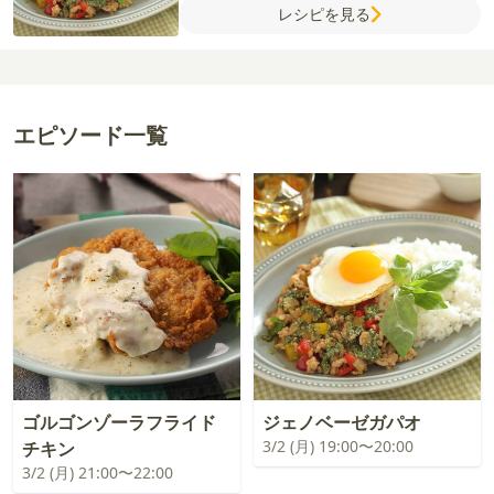
レシピを見る
サラダ油
【A】
水
しょうゆ
オイスターソ
ース
鶏がらスープの素
砂糖
【B】
ジェノ
ベーゼソース
オリーブオイル
粉チーズ
エピソード一覧
ゴルゴンゾーラフライド
ジェノベーゼガパオ
3/2 (月) 19:00〜20:00
チキン
3/2 (月) 21:00〜22:00