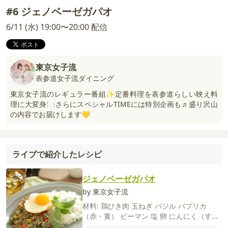
#6 ジェノベーゼガパオ
6/11 (水) 19:00〜20:00 配信
東京女子流
表参道女子流ダイニング
東京女子流のレギュラー番組✨定番料理を表参道らしい映え料
理に大変身🍽️さらにスペシャルTIMEには特別企画も♬盛り沢山
の内容でお届けします💛
ライブで紹介したレシピ
ジェノベーゼガパオ
by 東京女子流
材料:
鶏ひき肉
玉ねぎ
バジル
パプリカ
（赤・黄）
ピーマン
塩
卵
にんにく（すり
おろし）
しょうが（すりおろし）
ごはん